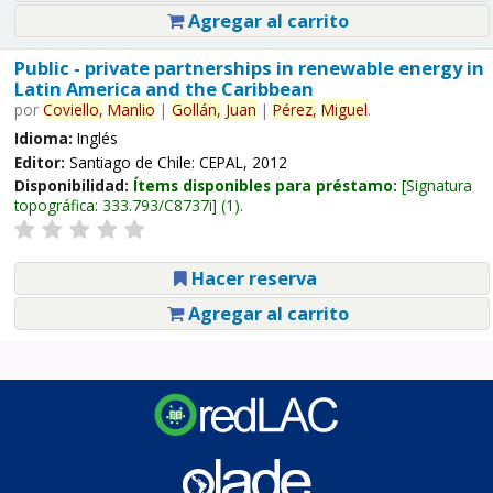
Agregar al carrito
Public - private partnerships in renewable energy in
Latin America and the Caribbean
por
Coviello,
Manlio
|
Gollán,
Juan
|
Pérez,
Miguel
.
Idioma:
Inglés
Editor:
Santiago de Chile: CEPAL, 2012
Disponibilidad:
Ítems disponibles para préstamo:
Signatura
topográfica:
333.793/C8737i
(1).
Hacer reserva
Agregar al carrito