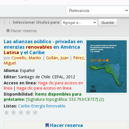
|
|
Seleccionar títulos para:
Hacer reserva
Las alianzas público - privadas en
energías
renovables
en América
Latina
y el Caribe
por
Coviello,
Manlio
|
Gollán,
Juan
|
Pérez,
Miguel
.
Idioma:
Español
Editor:
Santiago de Chile: CEPAL, 2012
Acceso en línea:
Haga clic para acceso en
línea
|
Haga clic para acceso en línea
Disponibilidad:
Ítems disponibles para
préstamo:
Signatura topográfica:
333.793/C8737
(2).
Listas:
Caribe-Energía Renovable
.
Hacer reserva