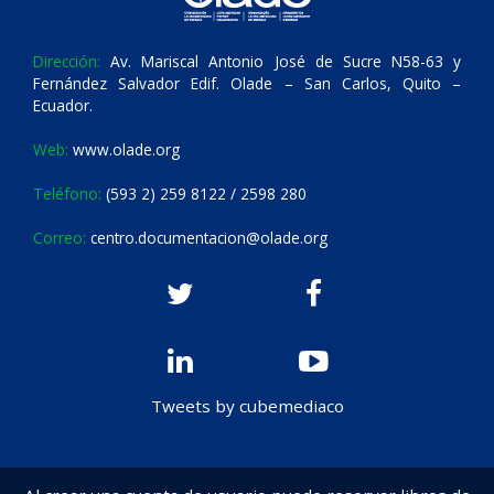
Dirección:
Av. Mariscal Antonio José de Sucre N58-63 y
Fernández Salvador Edif. Olade – San Carlos, Quito –
Ecuador.
Web:
www.olade.org
Teléfono:
(593 2) 259 8122 / 2598 280
Correo:
centro.documentacion@olade.org
Tweets by cubemediaco