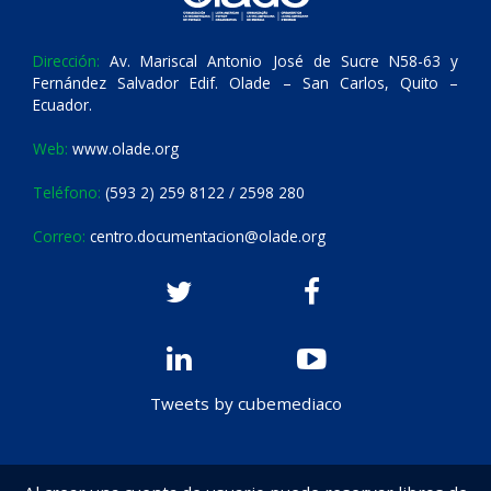
Dirección:
Av. Mariscal Antonio José de Sucre N58-63 y
Fernández Salvador Edif. Olade – San Carlos, Quito –
Ecuador.
Web:
www.olade.org
Teléfono:
(593 2) 259 8122 / 2598 280
Correo:
centro.documentacion@olade.org
Tweets by cubemediaco