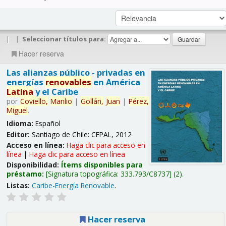
|
|
Seleccionar títulos para:
Hacer reserva
Las alianzas público - privadas en
energías
renovables
en América
Latina
y el Caribe
por
Coviello,
Manlio
|
Gollán,
Juan
|
Pérez,
Miguel
.
Idioma:
Español
Editor:
Santiago de Chile: CEPAL, 2012
Acceso en línea:
Haga clic para acceso en
línea
|
Haga clic para acceso en línea
Disponibilidad:
Ítems disponibles para
préstamo:
Signatura topográfica:
333.793/C8737
(2).
Listas:
Caribe-Energía Renovable
.
Hacer reserva