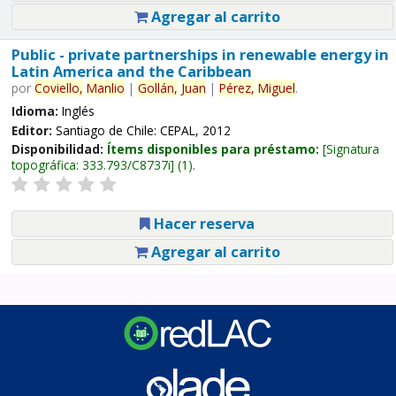
Agregar al carrito
Public - private partnerships in renewable energy in
Latin America and the Caribbean
por
Coviello,
Manlio
|
Gollán,
Juan
|
Pérez,
Miguel
.
Idioma:
Inglés
Editor:
Santiago de Chile: CEPAL, 2012
Disponibilidad:
Ítems disponibles para préstamo:
Signatura
topográfica:
333.793/C8737i
(1).
Hacer reserva
Agregar al carrito