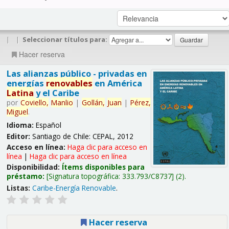
|
|
Seleccionar títulos para:
Hacer reserva
Las alianzas público - privadas en
energías
renovables
en América
Latina
y el Caribe
por
Coviello,
Manlio
|
Gollán,
Juan
|
Pérez,
Miguel
.
Idioma:
Español
Editor:
Santiago de Chile: CEPAL, 2012
Acceso en línea:
Haga clic para acceso en
línea
|
Haga clic para acceso en línea
Disponibilidad:
Ítems disponibles para
préstamo:
Signatura topográfica:
333.793/C8737
(2).
Listas:
Caribe-Energía Renovable
.
Hacer reserva