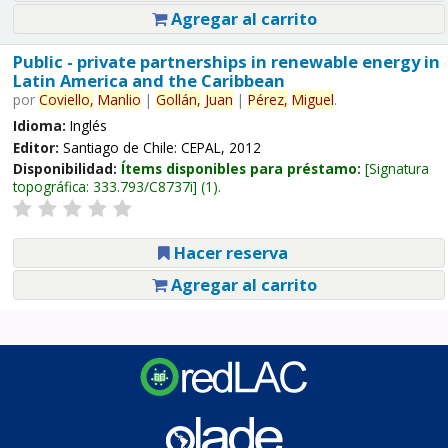
Agregar al carrito
Public - private partnerships in renewable energy in
Latin America and the Caribbean
por
Coviello,
Manlio
|
Gollán,
Juan
|
Pérez,
Miguel
.
Idioma:
Inglés
Editor:
Santiago de Chile: CEPAL, 2012
Disponibilidad:
Ítems disponibles para préstamo:
Signatura
topográfica:
333.793/C8737i
(1).
Hacer reserva
Agregar al carrito