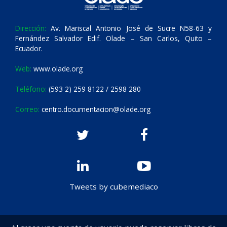
Dirección:
Av. Mariscal Antonio José de Sucre N58-63 y
Fernández Salvador Edif. Olade – San Carlos, Quito –
Ecuador.
Web:
www.olade.org
Teléfono:
(593 2) 259 8122 / 2598 280
Correo:
centro.documentacion@olade.org
Tweets by cubemediaco