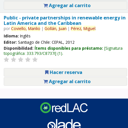
Agregar al carrito
Public - private partnerships in renewable energy in
Latin America and the Caribbean
por
Coviello,
Manlio
|
Gollán,
Juan
|
Pérez,
Miguel
.
Idioma:
Inglés
Editor:
Santiago de Chile: CEPAL, 2012
Disponibilidad:
Ítems disponibles para préstamo:
Signatura
topográfica:
333.793/C8737i
(1).
Hacer reserva
Agregar al carrito