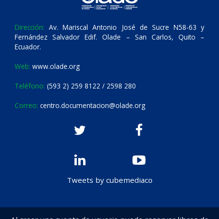
Dirección:
Av. Mariscal Antonio José de Sucre N58-63 y
Fernández Salvador Edif. Olade – San Carlos, Quito –
Ecuador.
Web:
www.olade.org
Teléfono:
(593 2) 259 8122 / 2598 280
Correo:
centro.documentacion@olade.org
Tweets by cubemediaco