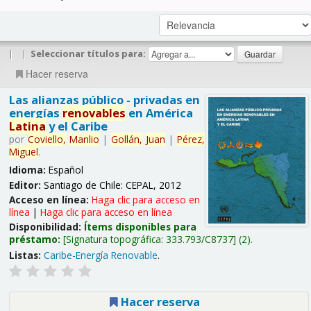
|
|
Seleccionar títulos para:
Hacer reserva
Las alianzas público - privadas en
energías
renovables
en América
Latina
y el Caribe
por
Coviello,
Manlio
|
Gollán,
Juan
|
Pérez,
Miguel
.
Idioma:
Español
Editor:
Santiago de Chile: CEPAL, 2012
Acceso en línea:
Haga clic para acceso en
línea
|
Haga clic para acceso en línea
Disponibilidad:
Ítems disponibles para
préstamo:
Signatura topográfica:
333.793/C8737
(2).
Listas:
Caribe-Energía Renovable
.
Hacer reserva