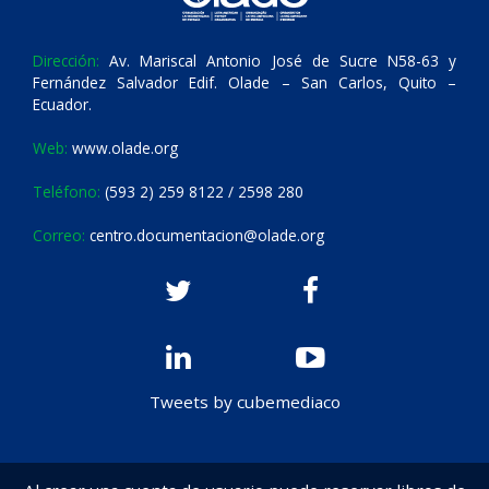
Dirección:
Av. Mariscal Antonio José de Sucre N58-63 y
Fernández Salvador Edif. Olade – San Carlos, Quito –
Ecuador.
Web:
www.olade.org
Teléfono:
(593 2) 259 8122 / 2598 280
Correo:
centro.documentacion@olade.org
Tweets by cubemediaco