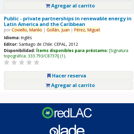
Agregar al carrito
Public - private partnerships in renewable energy in
Latin America and the Caribbean
por
Coviello,
Manlio
|
Gollán,
Juan
|
Pérez,
Miguel
.
Idioma:
Inglés
Editor:
Santiago de Chile: CEPAL, 2012
Disponibilidad:
Ítems disponibles para préstamo:
Signatura
topográfica:
333.793/C8737i
(1).
Hacer reserva
Agregar al carrito