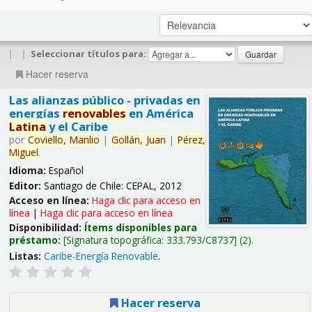
|
|
Seleccionar títulos para:
Hacer reserva
Las alianzas público - privadas en
energías
renovables
en América
Latina
y el Caribe
por
Coviello,
Manlio
|
Gollán,
Juan
|
Pérez,
Miguel
.
Idioma:
Español
Editor:
Santiago de Chile: CEPAL, 2012
Acceso en línea:
Haga clic para acceso en
línea
|
Haga clic para acceso en línea
Disponibilidad:
Ítems disponibles para
préstamo:
Signatura topográfica:
333.793/C8737
(2).
Listas:
Caribe-Energía Renovable
.
Hacer reserva