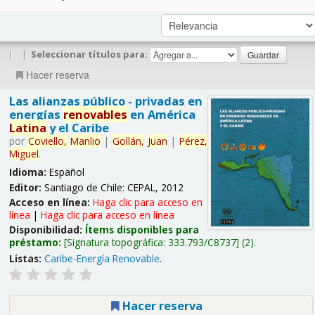
|
|
Seleccionar títulos para:
Hacer reserva
Las alianzas público - privadas en
energías
renovables
en América
Latina
y el Caribe
por
Coviello,
Manlio
|
Gollán,
Juan
|
Pérez,
Miguel
.
Idioma:
Español
Editor:
Santiago de Chile: CEPAL, 2012
Acceso en línea:
Haga clic para acceso en
línea
|
Haga clic para acceso en línea
Disponibilidad:
Ítems disponibles para
préstamo:
Signatura topográfica:
333.793/C8737
(2).
Listas:
Caribe-Energía Renovable
.
Hacer reserva