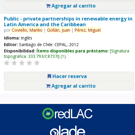
Agregar al carrito
Public - private partnerships in renewable energy in
Latin America and the Caribbean
por
Coviello,
Manlio
|
Gollán,
Juan
|
Pérez,
Miguel
.
Idioma:
Inglés
Editor:
Santiago de Chile: CEPAL, 2012
Disponibilidad:
Ítems disponibles para préstamo:
Signatura
topográfica:
333.793/C8737i
(1).
Hacer reserva
Agregar al carrito