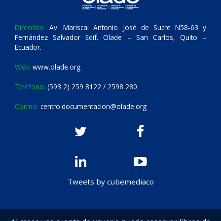
Dirección:
Av. Mariscal Antonio José de Sucre N58-63 y
Fernández Salvador Edif. Olade – San Carlos, Quito –
Ecuador.
Web:
www.olade.org
Teléfono:
(593 2) 259 8122 / 2598 280
Correo:
centro.documentacion@olade.org
Tweets by cubemediaco