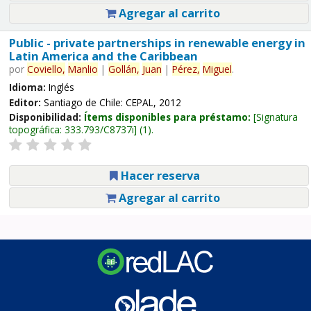
Agregar al carrito
Public - private partnerships in renewable energy in
Latin America and the Caribbean
por
Coviello,
Manlio
|
Gollán,
Juan
|
Pérez,
Miguel
.
Idioma:
Inglés
Editor:
Santiago de Chile: CEPAL, 2012
Disponibilidad:
Ítems disponibles para préstamo:
Signatura
topográfica:
333.793/C8737i
(1).
Hacer reserva
Agregar al carrito