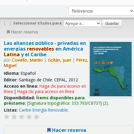
|
|
Seleccionar títulos para:
Hacer reserva
Las alianzas público - privadas en
energías
renovables
en América
Latina
y el Caribe
por
Coviello,
Manlio
|
Gollán,
Juan
|
Pérez,
Miguel
.
Idioma:
Español
Editor:
Santiago de Chile: CEPAL, 2012
Acceso en línea:
Haga clic para acceso en
línea
|
Haga clic para acceso en línea
Disponibilidad:
Ítems disponibles para
préstamo:
Signatura topográfica:
333.793/C8737
(2).
Listas:
Caribe-Energía Renovable
.
Hacer reserva