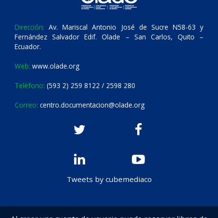
Dirección:
Av. Mariscal Antonio José de Sucre N58-63 y
Fernández Salvador Edif. Olade – San Carlos, Quito –
Ecuador.
Web:
www.olade.org
Teléfono:
(593 2) 259 8122 / 2598 280
Correo:
centro.documentacion@olade.org
Tweets by cubemediaco