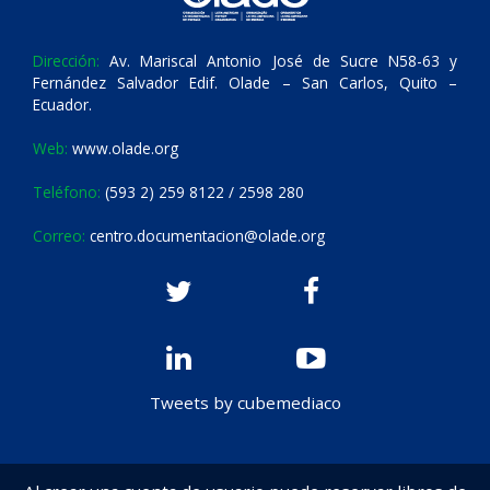
Dirección:
Av. Mariscal Antonio José de Sucre N58-63 y
Fernández Salvador Edif. Olade – San Carlos, Quito –
Ecuador.
Web:
www.olade.org
Teléfono:
(593 2) 259 8122 / 2598 280
Correo:
centro.documentacion@olade.org
Tweets by cubemediaco