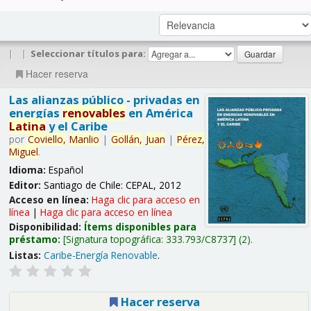
|
|
Seleccionar títulos para:
Hacer reserva
Las alianzas público - privadas en
energías
renovables
en América
Latina
y el Caribe
por
Coviello,
Manlio
|
Gollán,
Juan
|
Pérez,
Miguel
.
Idioma:
Español
Editor:
Santiago de Chile: CEPAL, 2012
Acceso en línea:
Haga clic para acceso en
línea
|
Haga clic para acceso en línea
Disponibilidad:
Ítems disponibles para
préstamo:
Signatura topográfica:
333.793/C8737
(2).
Listas:
Caribe-Energía Renovable
.
Hacer reserva