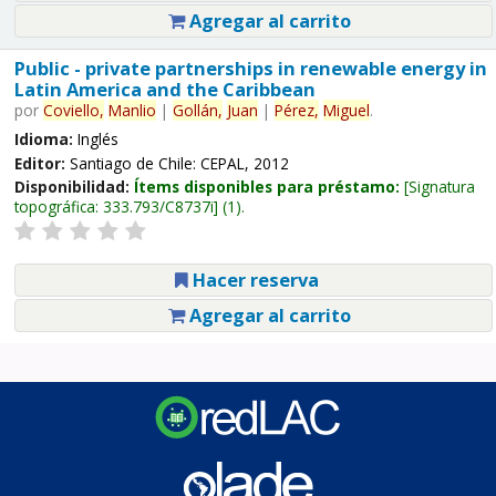
Agregar al carrito
Public - private partnerships in renewable energy in
Latin America and the Caribbean
por
Coviello,
Manlio
|
Gollán,
Juan
|
Pérez,
Miguel
.
Idioma:
Inglés
Editor:
Santiago de Chile: CEPAL, 2012
Disponibilidad:
Ítems disponibles para préstamo:
Signatura
topográfica:
333.793/C8737i
(1).
Hacer reserva
Agregar al carrito