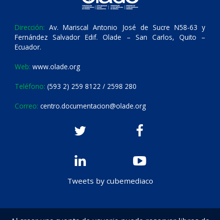
Dirección:
Av. Mariscal Antonio José de Sucre N58-63 y
Fernández Salvador Edif. Olade – San Carlos, Quito –
Ecuador.
Web:
www.olade.org
Teléfono:
(593 2) 259 8122 / 2598 280
Correo:
centro.documentacion@olade.org
Tweets by cubemediaco