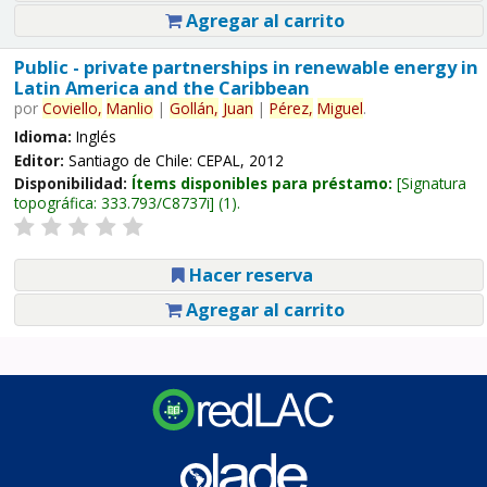
Agregar al carrito
Public - private partnerships in renewable energy in
Latin America and the Caribbean
por
Coviello,
Manlio
|
Gollán,
Juan
|
Pérez,
Miguel
.
Idioma:
Inglés
Editor:
Santiago de Chile: CEPAL, 2012
Disponibilidad:
Ítems disponibles para préstamo:
Signatura
topográfica:
333.793/C8737i
(1).
Hacer reserva
Agregar al carrito