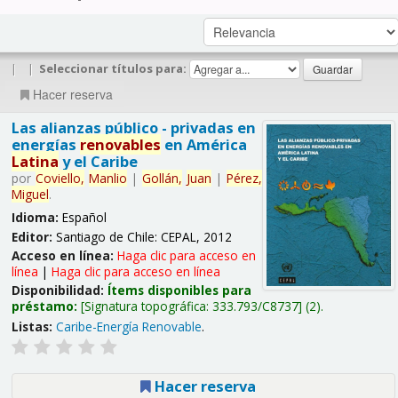
|
|
Seleccionar títulos para:
Hacer reserva
Las alianzas público - privadas en
energías
renovables
en América
Latina
y el Caribe
por
Coviello,
Manlio
|
Gollán,
Juan
|
Pérez,
Miguel
.
Idioma:
Español
Editor:
Santiago de Chile: CEPAL, 2012
Acceso en línea:
Haga clic para acceso en
línea
|
Haga clic para acceso en línea
Disponibilidad:
Ítems disponibles para
préstamo:
Signatura topográfica:
333.793/C8737
(2).
Listas:
Caribe-Energía Renovable
.
Hacer reserva