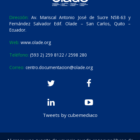
Dirección:
Av. Mariscal Antonio José de Sucre N58-63 y
Fernández Salvador Edif. Olade – San Carlos, Quito –
Ecuador.
Web:
www.olade.org
Teléfono:
(593 2) 259 8122 / 2598 280
Correo:
centro.documentacion@olade.org
Tweets by cubemediaco