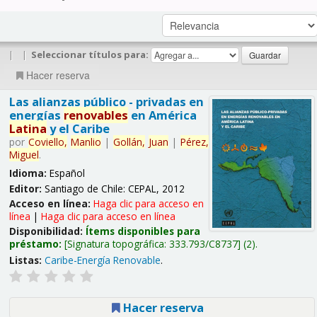
|
|
Seleccionar títulos para:
Hacer reserva
Las alianzas público - privadas en
energías
renovables
en América
Latina
y el Caribe
por
Coviello,
Manlio
|
Gollán,
Juan
|
Pérez,
Miguel
.
Idioma:
Español
Editor:
Santiago de Chile: CEPAL, 2012
Acceso en línea:
Haga clic para acceso en
línea
|
Haga clic para acceso en línea
Disponibilidad:
Ítems disponibles para
préstamo:
Signatura topográfica:
333.793/C8737
(2).
Listas:
Caribe-Energía Renovable
.
Hacer reserva