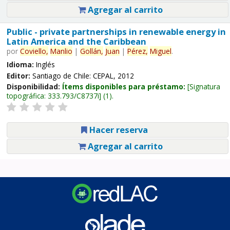
Agregar al carrito
Public - private partnerships in renewable energy in
Latin America and the Caribbean
por
Coviello,
Manlio
|
Gollán,
Juan
|
Pérez,
Miguel
.
Idioma:
Inglés
Editor:
Santiago de Chile: CEPAL, 2012
Disponibilidad:
Ítems disponibles para préstamo:
Signatura
topográfica:
333.793/C8737i
(1).
Hacer reserva
Agregar al carrito