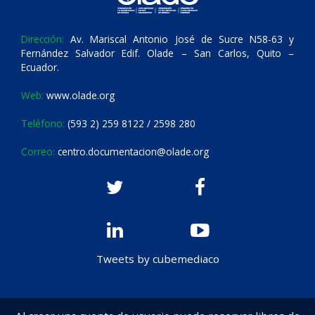
Dirección:
Av. Mariscal Antonio José de Sucre N58-63 y
Fernández Salvador Edif. Olade – San Carlos, Quito –
Ecuador.
Web:
www.olade.org
Teléfono:
(593 2) 259 8122 / 2598 280
Correo:
centro.documentacion@olade.org
Tweets by cubemediaco