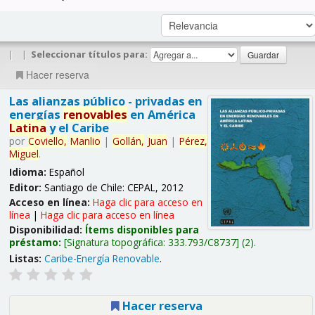
|
|
Seleccionar títulos para:
Hacer reserva
Las alianzas público - privadas en
energías
renovables
en América
Latina
y el Caribe
por
Coviello,
Manlio
|
Gollán,
Juan
|
Pérez,
Miguel
.
Idioma:
Español
Editor:
Santiago de Chile: CEPAL, 2012
Acceso en línea:
Haga clic para acceso en
línea
|
Haga clic para acceso en línea
Disponibilidad:
Ítems disponibles para
préstamo:
Signatura topográfica:
333.793/C8737
(2).
Listas:
Caribe-Energía Renovable
.
Hacer reserva