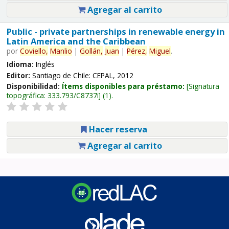
Agregar al carrito
Public - private partnerships in renewable energy in
Latin America and the Caribbean
por
Coviello,
Manlio
|
Gollán,
Juan
|
Pérez,
Miguel
.
Idioma:
Inglés
Editor:
Santiago de Chile: CEPAL, 2012
Disponibilidad:
Ítems disponibles para préstamo:
Signatura
topográfica:
333.793/C8737i
(1).
Hacer reserva
Agregar al carrito