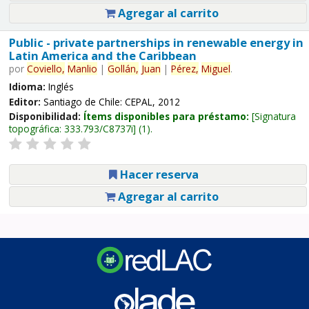
Agregar al carrito
Public - private partnerships in renewable energy in
Latin America and the Caribbean
por
Coviello,
Manlio
|
Gollán,
Juan
|
Pérez,
Miguel
.
Idioma:
Inglés
Editor:
Santiago de Chile: CEPAL, 2012
Disponibilidad:
Ítems disponibles para préstamo:
Signatura
topográfica:
333.793/C8737i
(1).
Hacer reserva
Agregar al carrito