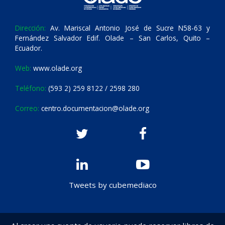
Dirección:
Av. Mariscal Antonio José de Sucre N58-63 y
Fernández Salvador Edif. Olade – San Carlos, Quito –
Ecuador.
Web:
www.olade.org
Teléfono:
(593 2) 259 8122 / 2598 280
Correo:
centro.documentacion@olade.org
Tweets by cubemediaco