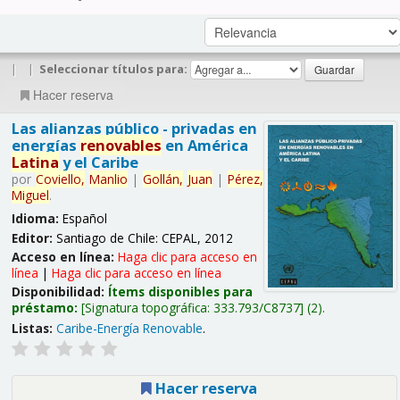
|
|
Seleccionar títulos para:
Hacer reserva
Las alianzas público - privadas en
energías
renovables
en América
Latina
y el Caribe
por
Coviello,
Manlio
|
Gollán,
Juan
|
Pérez,
Miguel
.
Idioma:
Español
Editor:
Santiago de Chile: CEPAL, 2012
Acceso en línea:
Haga clic para acceso en
línea
|
Haga clic para acceso en línea
Disponibilidad:
Ítems disponibles para
préstamo:
Signatura topográfica:
333.793/C8737
(2).
Listas:
Caribe-Energía Renovable
.
Hacer reserva