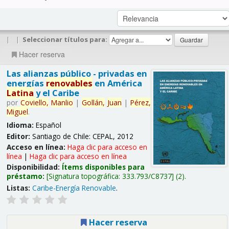
|
|
Seleccionar títulos para:
Hacer reserva
Las alianzas público - privadas en
energías
renovables
en América
Latina
y el Caribe
por
Coviello,
Manlio
|
Gollán,
Juan
|
Pérez,
Miguel
.
Idioma:
Español
Editor:
Santiago de Chile: CEPAL, 2012
Acceso en línea:
Haga clic para acceso en
línea
|
Haga clic para acceso en línea
Disponibilidad:
Ítems disponibles para
préstamo:
Signatura topográfica:
333.793/C8737
(2).
Listas:
Caribe-Energía Renovable
.
Hacer reserva