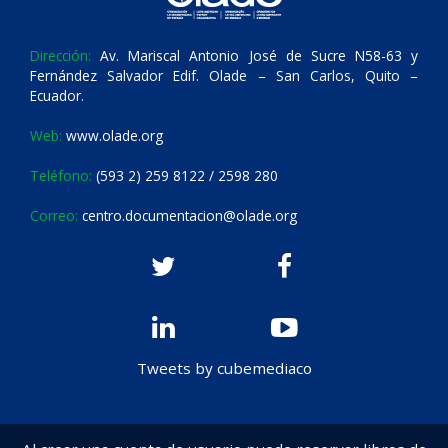
Dirección:
Av. Mariscal Antonio José de Sucre N58-63 y
Fernández Salvador Edif. Olade – San Carlos, Quito –
Ecuador.
Web:
www.olade.org
Teléfono:
(593 2) 259 8122 / 2598 280
Correo:
centro.documentacion@olade.org
Tweets by cubemediaco