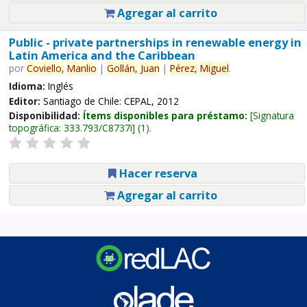
Agregar al carrito
Public - private partnerships in renewable energy in
Latin America and the Caribbean
por
Coviello,
Manlio
|
Gollán,
Juan
|
Pérez,
Miguel
.
Idioma:
Inglés
Editor:
Santiago de Chile: CEPAL, 2012
Disponibilidad:
Ítems disponibles para préstamo:
Signatura
topográfica:
333.793/C8737i
(1).
Hacer reserva
Agregar al carrito