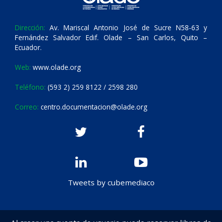
Dirección:
Av. Mariscal Antonio José de Sucre N58-63 y
Fernández Salvador Edif. Olade – San Carlos, Quito –
Ecuador.
Web:
www.olade.org
Teléfono:
(593 2) 259 8122 / 2598 280
Correo:
centro.documentacion@olade.org
Tweets by cubemediaco