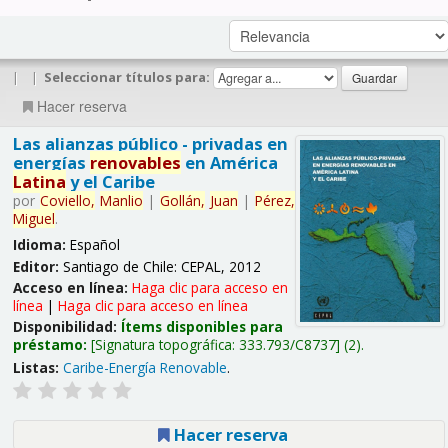
|
|
Seleccionar títulos para:
Hacer reserva
Las alianzas público - privadas en
energías
renovables
en América
Latina
y el Caribe
por
Coviello,
Manlio
|
Gollán,
Juan
|
Pérez,
Miguel
.
Idioma:
Español
Editor:
Santiago de Chile: CEPAL, 2012
Acceso en línea:
Haga clic para acceso en
línea
|
Haga clic para acceso en línea
Disponibilidad:
Ítems disponibles para
préstamo:
Signatura topográfica:
333.793/C8737
(2).
Listas:
Caribe-Energía Renovable
.
Hacer reserva