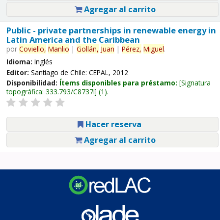
Agregar al carrito
Public - private partnerships in renewable energy in
Latin America and the Caribbean
por
Coviello,
Manlio
|
Gollán,
Juan
|
Pérez,
Miguel
.
Idioma:
Inglés
Editor:
Santiago de Chile: CEPAL, 2012
Disponibilidad:
Ítems disponibles para préstamo:
Signatura
topográfica:
333.793/C8737i
(1).
Hacer reserva
Agregar al carrito