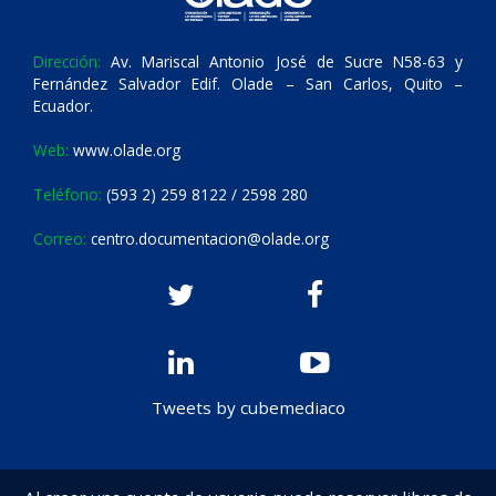
Dirección:
Av. Mariscal Antonio José de Sucre N58-63 y
Fernández Salvador Edif. Olade – San Carlos, Quito –
Ecuador.
Web:
www.olade.org
Teléfono:
(593 2) 259 8122 / 2598 280
Correo:
centro.documentacion@olade.org
Tweets by cubemediaco