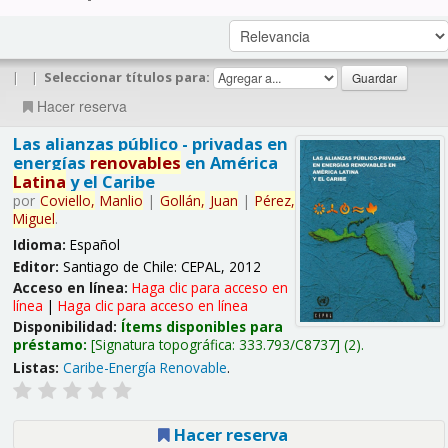
|
|
Seleccionar títulos para:
Hacer reserva
Las alianzas público - privadas en
energías
renovables
en América
Latina
y el Caribe
por
Coviello,
Manlio
|
Gollán,
Juan
|
Pérez,
Miguel
.
Idioma:
Español
Editor:
Santiago de Chile: CEPAL, 2012
Acceso en línea:
Haga clic para acceso en
línea
|
Haga clic para acceso en línea
Disponibilidad:
Ítems disponibles para
préstamo:
Signatura topográfica:
333.793/C8737
(2).
Listas:
Caribe-Energía Renovable
.
Hacer reserva