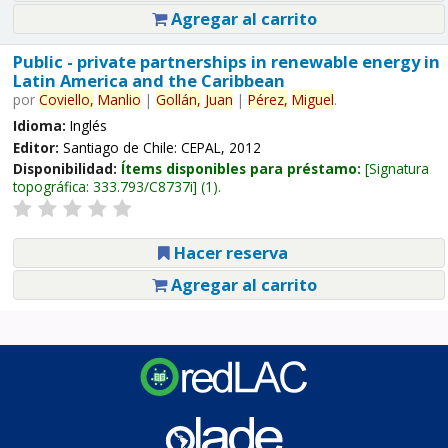
Agregar al carrito
Public - private partnerships in renewable energy in
Latin America and the Caribbean
por
Coviello,
Manlio
|
Gollán,
Juan
|
Pérez,
Miguel
.
Idioma:
Inglés
Editor:
Santiago de Chile: CEPAL, 2012
Disponibilidad:
Ítems disponibles para préstamo:
Signatura
topográfica:
333.793/C8737i
(1).
Hacer reserva
Agregar al carrito