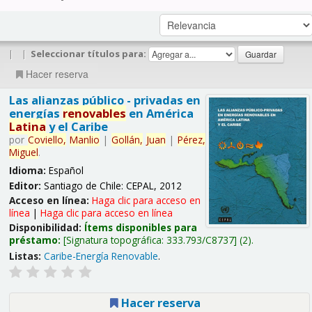
|
|
Seleccionar títulos para:
Hacer reserva
Las alianzas público - privadas en
energías
renovables
en América
Latina
y el Caribe
por
Coviello,
Manlio
|
Gollán,
Juan
|
Pérez,
Miguel
.
Idioma:
Español
Editor:
Santiago de Chile: CEPAL, 2012
Acceso en línea:
Haga clic para acceso en
línea
|
Haga clic para acceso en línea
Disponibilidad:
Ítems disponibles para
préstamo:
Signatura topográfica:
333.793/C8737
(2).
Listas:
Caribe-Energía Renovable
.
Hacer reserva