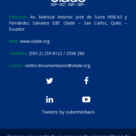
Dirección:
Av. Mariscal Antonio José de Sucre N58-63 y
Fernández Salvador Edif. Olade – San Carlos, Quito –
Ecuador.
Web:
www.olade.org
Teléfono:
(593 2) 259 8122 / 2598 280
Correo:
centro.documentacion@olade.org
Tweets by cubemediaco