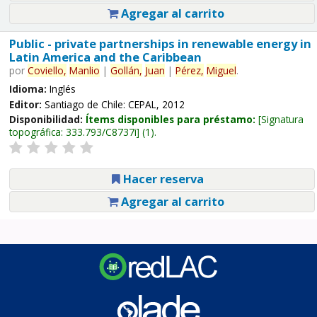
Agregar al carrito
Public - private partnerships in renewable energy in
Latin America and the Caribbean
por
Coviello,
Manlio
|
Gollán,
Juan
|
Pérez,
Miguel
.
Idioma:
Inglés
Editor:
Santiago de Chile: CEPAL, 2012
Disponibilidad:
Ítems disponibles para préstamo:
Signatura
topográfica:
333.793/C8737i
(1).
Hacer reserva
Agregar al carrito