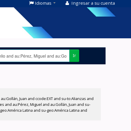
Idiomas
Ingresar a su cuenta
Ir
u:Gollán, Juan and ccode:EXT and su-to:Alianzas and
es and au:Pérez, Miguel and au:Gollán, Juan and su-
geo:América Latina and su-geo:América Latina and