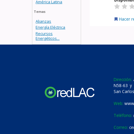
América Latina
Temas
Hacer r
Alianzas
Energía Eléctrica
Recursos
Energéticos...
Dirección:
A
N58-63 y 
San Carlos
Web:
www.
Teléfono:
Correo:
ce