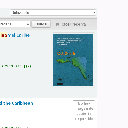
Hacer reserva
tina
y el Caribe
a
33.793/C8737
(2).
nd the Caribbean
No hay
imagen de
cubierta
disponible
33.793/C8737i
(1).