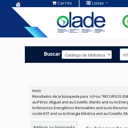
Carrito
Listas
Centro de
Documentación
OLADE -
Buscar
Inicio
›
Resultados de la búsqueda para 'ccl=su:"RECURSOS ENE
au:Pérez, Miguel and au:Coviello, Manlio and su-to:Ener
to:Recursos Energéticos Renovables and su-to:Recursos
ccode:EXT and su-to:Energía Eléctrica and au:Coviello, Ma
Refinar su búsqueda