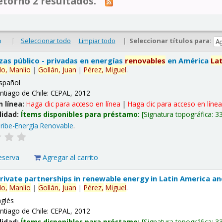
tornó 2 resultados.
|
Seleccionar todo
Limpiar todo
|
Seleccionar títulos para:
o
nzas público - privadas en energías
renovables
en América
La
lo,
Manlio
|
Gollán,
Juan
|
Pérez,
Miguel
.
spañol
ntiago de Chile: CEPAL, 2012
n línea:
Haga clic para acceso en línea
|
Haga clic para acceso en líne
lidad:
Ítems disponibles para préstamo:
Signatura topográfica:
3
ribe-Energía Renovable
.
eserva
Agregar al carrito
 private partnerships in renewable energy in Latin America a
lo,
Manlio
|
Gollán,
Juan
|
Pérez,
Miguel
.
nglés
ntiago de Chile: CEPAL, 2012
lidad:
Ítems disponibles para préstamo:
Signatura topográfica:
3