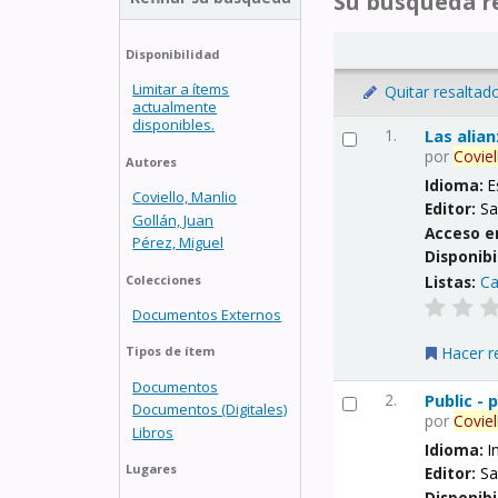
Su búsqueda re
Disponibilidad
Limitar a ítems
Quitar resaltad
actualmente
disponibles.
1.
Las alia
por
Coviel
Autores
Idioma:
E
Coviello, Manlio
Editor:
Sa
Gollán, Juan
Acceso e
Pérez, Miguel
Disponibi
Listas:
Ca
Colecciones
Documentos Externos
Hacer r
Tipos de ítem
Documentos
2.
Public -
Documentos (Digitales)
por
Coviel
Libros
Idioma:
I
Lugares
Editor:
Sa
Disponibi