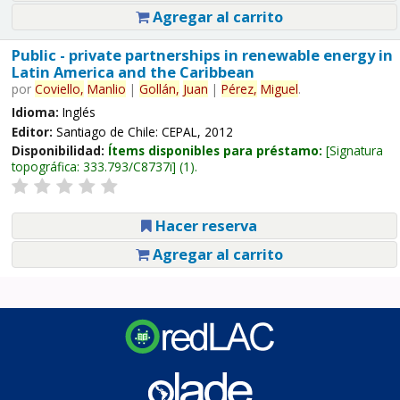
Agregar al carrito
Public - private partnerships in renewable energy in
Latin America and the Caribbean
por
Coviello,
Manlio
|
Gollán,
Juan
|
Pérez,
Miguel
.
Idioma:
Inglés
Editor:
Santiago de Chile: CEPAL, 2012
Disponibilidad:
Ítems disponibles para préstamo:
Signatura
topográfica:
333.793/C8737i
(1).
Hacer reserva
Agregar al carrito