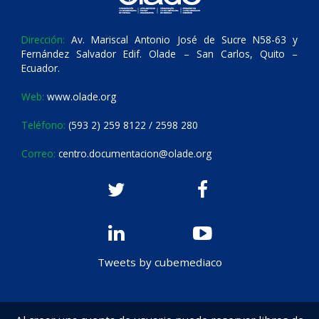
Dirección:
Av. Mariscal Antonio José de Sucre N58-63 y
Fernández Salvador Edif. Olade – San Carlos, Quito –
Ecuador.
Web:
www.olade.org
Teléfono:
(593 2) 259 8122 / 2598 280
Correo:
centro.documentacion@olade.org
Tweets by cubemediaco