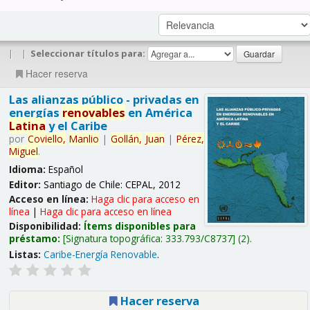
|
|
Seleccionar títulos para:
Hacer reserva
Las alianzas público - privadas en
energías
renovables
en América
Latina
y el Caribe
por
Coviello,
Manlio
|
Gollán,
Juan
|
Pérez,
Miguel
.
Idioma:
Español
Editor:
Santiago de Chile: CEPAL, 2012
Acceso en línea:
Haga clic para acceso en
línea
|
Haga clic para acceso en línea
Disponibilidad:
Ítems disponibles para
préstamo:
Signatura topográfica:
333.793/C8737
(2).
Listas:
Caribe-Energía Renovable
.
Hacer reserva