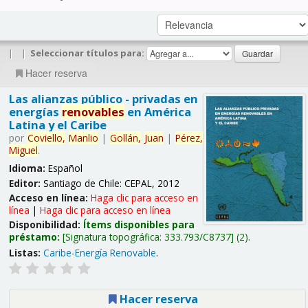
|
|
Seleccionar títulos para:
Hacer reserva
Las alianzas público - privadas en
energías
renovables
en América
Latina y el Caribe
por
Coviello,
Manlio
|
Gollán,
Juan
|
Pérez,
Miguel
.
Idioma:
Español
Editor:
Santiago de Chile: CEPAL, 2012
Acceso en línea:
Haga clic para acceso en
línea
|
Haga clic para acceso en línea
Disponibilidad:
Ítems disponibles para
préstamo:
Signatura topográfica:
333.793/C8737
(2).
Listas:
Caribe-Energía Renovable
.
Hacer reserva