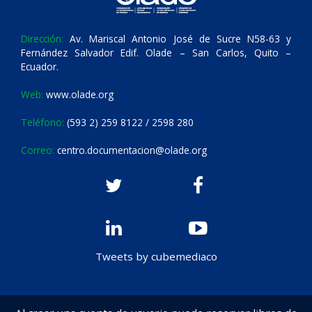
Dirección:
Av. Mariscal Antonio José de Sucre N58-63 y
Fernández Salvador Edif. Olade – San Carlos, Quito –
Ecuador.
Web:
www.olade.org
Teléfono:
(593 2) 259 8122 / 2598 280
Correo:
centro.documentacion@olade.org
Tweets by cubemediaco