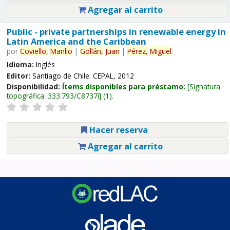
Agregar al carrito
Public - private partnerships in renewable energy in
Latin America and the Caribbean
por
Coviello,
Manlio
|
Gollán,
Juan
|
Pérez,
Miguel
.
Idioma:
Inglés
Editor:
Santiago de Chile: CEPAL, 2012
Disponibilidad:
Ítems disponibles para préstamo:
Signatura
topográfica:
333.793/C8737i
(1).
Hacer reserva
Agregar al carrito