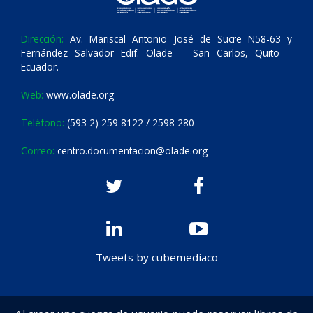
Dirección:
Av. Mariscal Antonio José de Sucre N58-63 y
Fernández Salvador Edif. Olade – San Carlos, Quito –
Ecuador.
Web:
www.olade.org
Teléfono:
(593 2) 259 8122 / 2598 280
Correo:
centro.documentacion@olade.org
Tweets by cubemediaco