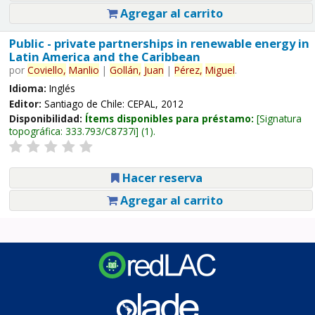
Agregar al carrito
Public - private partnerships in renewable energy in
Latin America and the Caribbean
por
Coviello,
Manlio
|
Gollán,
Juan
|
Pérez,
Miguel
.
Idioma:
Inglés
Editor:
Santiago de Chile: CEPAL, 2012
Disponibilidad:
Ítems disponibles para préstamo:
Signatura
topográfica:
333.793/C8737i
(1).
Hacer reserva
Agregar al carrito