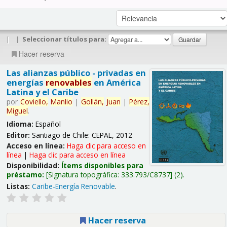
|
|
Seleccionar títulos para:
Hacer reserva
Las alianzas público - privadas en
energías
renovables
en América
Latina y el Caribe
por
Coviello,
Manlio
|
Gollán,
Juan
|
Pérez,
Miguel
.
Idioma:
Español
Editor:
Santiago de Chile: CEPAL, 2012
Acceso en línea:
Haga clic para acceso en
línea
|
Haga clic para acceso en línea
Disponibilidad:
Ítems disponibles para
préstamo:
Signatura topográfica:
333.793/C8737
(2).
Listas:
Caribe-Energía Renovable
.
Hacer reserva