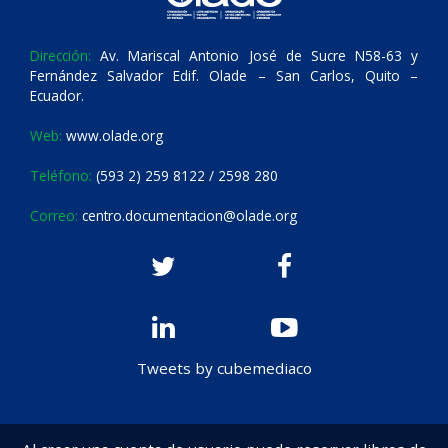
Dirección:
Av. Mariscal Antonio José de Sucre N58-63 y
Fernández Salvador Edif. Olade – San Carlos, Quito –
Ecuador.
Web:
www.olade.org
Teléfono:
(593 2) 259 8122 / 2598 280
Correo:
centro.documentacion@olade.org
Tweets by cubemediaco