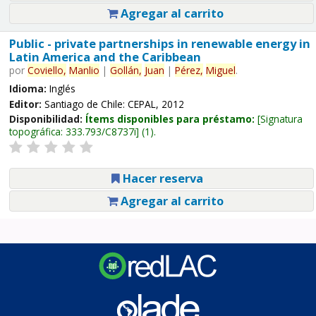
Agregar al carrito
Public - private partnerships in renewable energy in
Latin America and the Caribbean
por
Coviello,
Manlio
|
Gollán,
Juan
|
Pérez,
Miguel
.
Idioma:
Inglés
Editor:
Santiago de Chile: CEPAL, 2012
Disponibilidad:
Ítems disponibles para préstamo:
Signatura
topográfica:
333.793/C8737i
(1).
Hacer reserva
Agregar al carrito