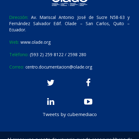
Dirección:
Av. Mariscal Antonio José de Sucre N58-63 y
Fernández Salvador Edif. Olade – San Carlos, Quito –
Ecuador.
Web:
www.olade.org
Teléfono:
(593 2) 259 8122 / 2598 280
Correo:
centro.documentacion@olade.org
Tweets by cubemediaco