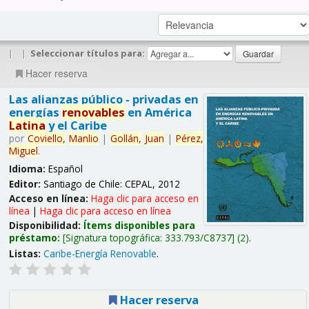
|
|
Seleccionar títulos para:
Hacer reserva
Las alianzas público - privadas en
energías
renovables
en América
Latina
y el Caribe
por
Coviello,
Manlio
|
Gollán,
Juan
|
Pérez,
Miguel
.
Idioma:
Español
Editor:
Santiago de Chile: CEPAL, 2012
Acceso en línea:
Haga clic para acceso en
línea
|
Haga clic para acceso en línea
Disponibilidad:
Ítems disponibles para
préstamo:
Signatura topográfica:
333.793/C8737
(2).
Listas:
Caribe-Energía Renovable
.
Hacer reserva