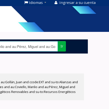
Idiomas
Ingresar a su cuenta
Ir
u:Gollán, Juan and ccode:EXT and su-to:Alianzas and
es and au:Coviello, Manlio and au:Pérez, Miguel and
ergéticos Renovables and su-to:Recursos Energéticos