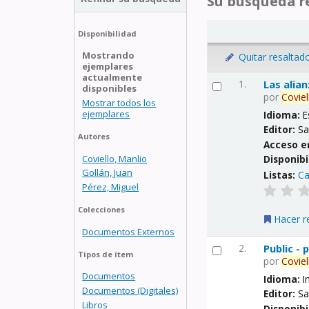
Su búsqueda re
Disponibilidad
Mostrando
Quitar resaltad
ejemplares
actualmente
1.
Las alia
disponibles
por
Coviel
Mostrar todos los
ejemplares
Idioma:
E
Editor:
Sa
Autores
Acceso e
Coviello, Manlio
Disponibi
Gollán, Juan
Listas:
Ca
Pérez, Miguel
Colecciones
Hacer r
Documentos Externos
2.
Public -
Tipos de ítem
por
Coviel
Documentos
Idioma:
I
Documentos (Digitales)
Editor:
Sa
Libros
Disponibi