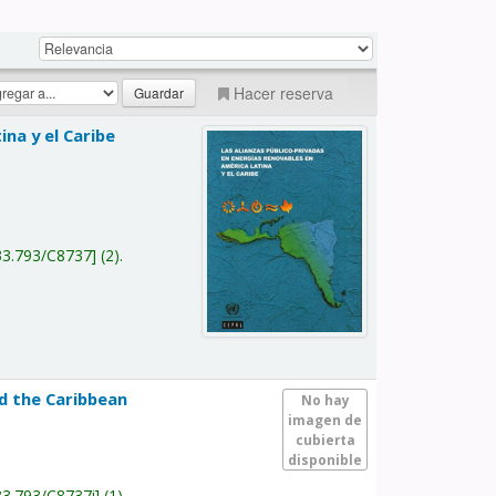
Hacer reserva
na y el Caribe
a
33.793/C8737
(2).
nd the Caribbean
No hay
imagen de
cubierta
disponible
33.793/C8737i
(1).