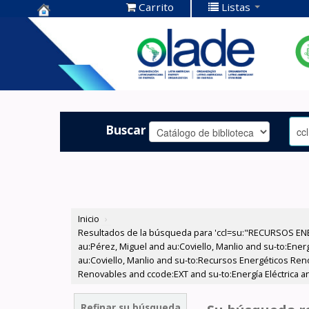
Carrito
Listas
Centro de
Documentación
OLADE -
Buscar
Inicio
›
Resultados de la búsqueda para 'ccl=su:"RECURSOS ENE
au:Pérez, Miguel and au:Coviello, Manlio and su-to:Ener
au:Coviello, Manlio and su-to:Recursos Energéticos Ren
Renovables and ccode:EXT and su-to:Energía Eléctrica a
Refinar su búsqueda