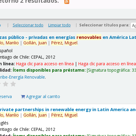
tornó 2 resultados.
|
Seleccionar todo
Limpiar todo
|
Seleccionar títulos para:
o
nzas público - privadas en energías
renovables
en América Lati
lo,
Manlio
|
Gollán,
Juan
|
Pérez,
Miguel
.
spañol
ntiago de Chile: CEPAL, 2012
n línea:
Haga clic para acceso en línea
|
Haga clic para acceso en líne
lidad:
Ítems disponibles para préstamo:
Signatura topográfica:
3
ribe-Energía Renovable
.
eserva
Agregar al carrito
 private partnerships in renewable energy in Latin America a
lo,
Manlio
|
Gollán,
Juan
|
Pérez,
Miguel
.
nglés
ntiago de Chile: CEPAL, 2012
lidad:
Ítems disponibles para préstamo:
Signatura topográfica:
3