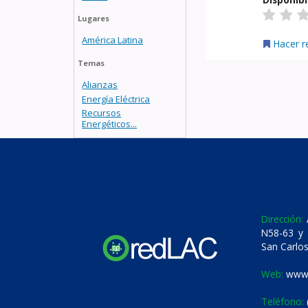
Lugares
América Latina
Hacer r
Temas
Alianzas
Energía Eléctrica
Recursos
Energéticos...
Dirección:
A
N58-63 y 
San Carlos
Web:
www.
Teléfono: