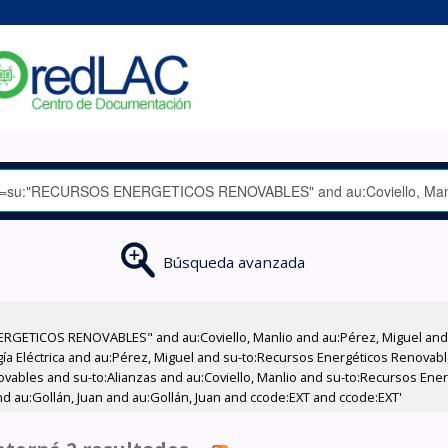
Búsqueda avanzada
RGETICOS RENOVABLES" and au:Coviello, Manlio and au:Pérez, Miguel and a
gía Eléctrica and au:Pérez, Miguel and su-to:Recursos Energéticos Renovabl
ovables and su-to:Alianzas and au:Coviello, Manlio and su-to:Recursos En
nd au:Gollán, Juan and au:Gollán, Juan and ccode:EXT and ccode:EXT'