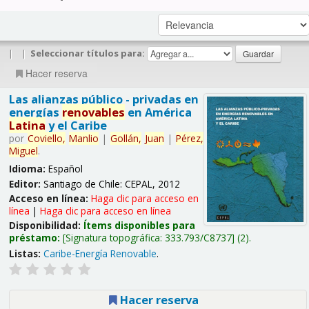
|
|
Seleccionar títulos para:
Hacer reserva
Las alianzas público - privadas en
energías
renovables
en América
Latina
y el Caribe
por
Coviello,
Manlio
|
Gollán,
Juan
|
Pérez,
Miguel
.
Idioma:
Español
Editor:
Santiago de Chile: CEPAL, 2012
Acceso en línea:
Haga clic para acceso en
línea
|
Haga clic para acceso en línea
Disponibilidad:
Ítems disponibles para
préstamo:
Signatura topográfica:
333.793/C8737
(2).
Listas:
Caribe-Energía Renovable
.
Hacer reserva