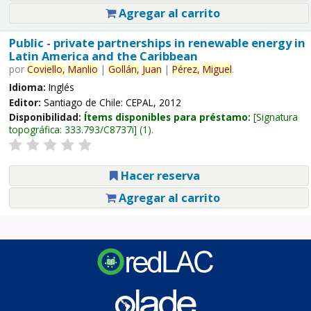
Agregar al carrito
Public - private partnerships in renewable energy in
Latin America and the Caribbean
por
Coviello,
Manlio
|
Gollán,
Juan
|
Pérez,
Miguel
.
Idioma:
Inglés
Editor:
Santiago de Chile: CEPAL, 2012
Disponibilidad:
Ítems disponibles para préstamo:
Signatura
topográfica:
333.793/C8737i
(1).
Hacer reserva
Agregar al carrito