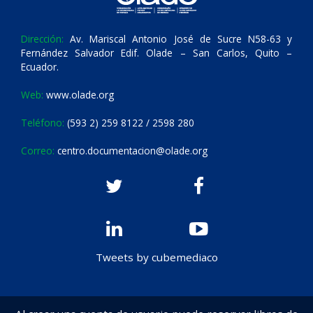
Dirección:
Av. Mariscal Antonio José de Sucre N58-63 y
Fernández Salvador Edif. Olade – San Carlos, Quito –
Ecuador.
Web:
www.olade.org
Teléfono:
(593 2) 259 8122 / 2598 280
Correo:
centro.documentacion@olade.org
Tweets by cubemediaco