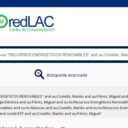
Búsqueda avanzada
RGETICOS RENOVABLES" and au:Coviello, Manlio and au:Pérez, Miguel and a
gía Eléctrica and au:Pérez, Miguel and su-to:Recursos Energéticos Renovabl
ovables and su-to:Alianzas and au:Coviello, Manlio and su-to:Recursos En
and ccode:EXT and au:Coviello, Manlio and au:Pérez, Miguel'