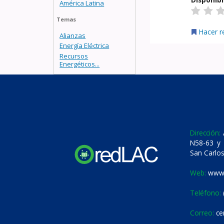
América Latina
Temas
Hacer r
Alianzas
Energía Eléctrica
Recursos
Energéticos...
Dirección:
A
N58-63 y 
San Carlos
Web:
www.
Teléfono:
Correo:
ce