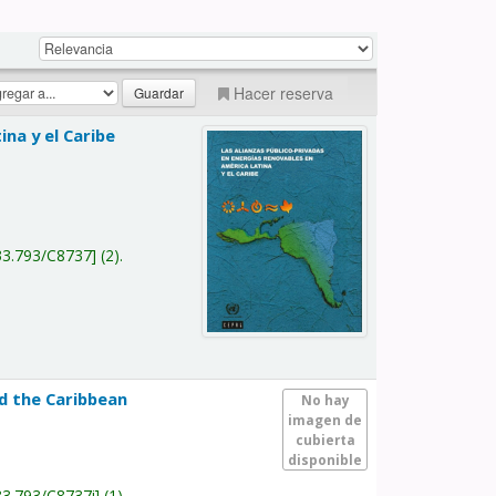
Hacer reserva
na y el Caribe
a
33.793/C8737
(2).
nd the Caribbean
No hay
imagen de
cubierta
disponible
33.793/C8737i
(1).