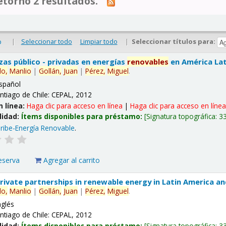
tornó 2 resultados.
|
Seleccionar todo
Limpiar todo
|
Seleccionar títulos para:
o
nzas público - privadas en energías
renovables
en América Lati
lo,
Manlio
|
Gollán,
Juan
|
Pérez,
Miguel
.
spañol
ntiago de Chile: CEPAL, 2012
n línea:
Haga clic para acceso en línea
|
Haga clic para acceso en líne
lidad:
Ítems disponibles para préstamo:
Signatura topográfica:
3
ribe-Energía Renovable
.
eserva
Agregar al carrito
 private partnerships in renewable energy in Latin America a
lo,
Manlio
|
Gollán,
Juan
|
Pérez,
Miguel
.
nglés
ntiago de Chile: CEPAL, 2012
lidad:
Ítems disponibles para préstamo:
Signatura topográfica:
3