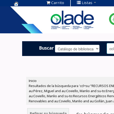
Carrito
Listas
Centro de
Documentación
OLADE -
Buscar
Inicio
›
Resultados de la búsqueda para 'ccl=su:"RECURSOS ENE
au:Pérez, Miguel and au:Coviello, Manlio and su-to:Ener
au:Coviello, Manlio and su-to:Recursos Energéticos Ren
Renovables and au:Coviello, Manlio and au:Gollán, Juan 
Refinar su búsqueda