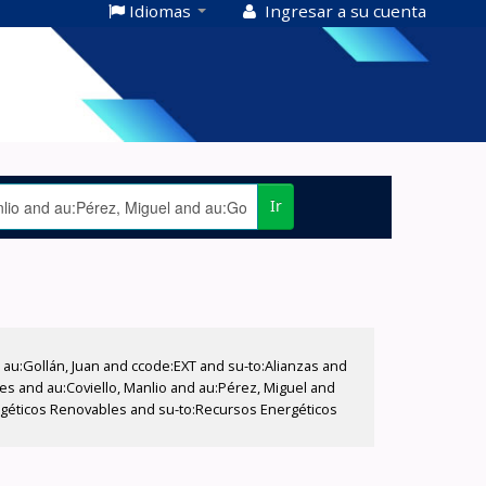
Idiomas
Ingresar a su cuenta
Ir
u:Gollán, Juan and ccode:EXT and su-to:Alianzas and
es and au:Coviello, Manlio and au:Pérez, Miguel and
ergéticos Renovables and su-to:Recursos Energéticos