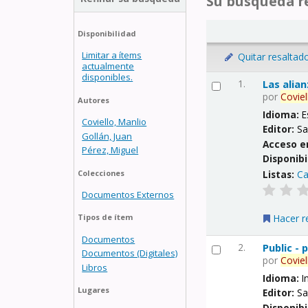
Su búsqueda re
Disponibilidad
Limitar a ítems
Quitar resaltad
actualmente
disponibles.
1.
Las alia
por
Coviel
Autores
Idioma:
E
Coviello, Manlio
Editor:
Sa
Gollán, Juan
Acceso e
Pérez, Miguel
Disponibi
Listas:
Ca
Colecciones
Documentos Externos
Hacer r
Tipos de ítem
Documentos
2.
Public -
Documentos (Digitales)
por
Coviel
Libros
Idioma:
I
Lugares
Editor:
Sa
Disponibi