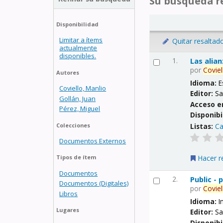
Su búsqueda re
Disponibilidad
Limitar a ítems
Quitar resaltad
actualmente
disponibles.
1.
Las alia
por
Coviel
Autores
Idioma:
E
Coviello, Manlio
Editor:
Sa
Gollán, Juan
Acceso e
Pérez, Miguel
Disponibi
Listas:
Ca
Colecciones
Documentos Externos
Hacer r
Tipos de ítem
Documentos
2.
Public -
Documentos (Digitales)
por
Coviel
Libros
Idioma:
I
Lugares
Editor:
Sa
Disponibi