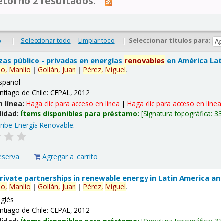
tornó 2 resultados.
|
Seleccionar todo
Limpiar todo
|
Seleccionar títulos para:
o
nzas público - privadas en energías
renovables
en América Lati
lo,
Manlio
|
Gollán,
Juan
|
Pérez,
Miguel
.
spañol
ntiago de Chile: CEPAL, 2012
n línea:
Haga clic para acceso en línea
|
Haga clic para acceso en líne
lidad:
Ítems disponibles para préstamo:
Signatura topográfica:
3
ribe-Energía Renovable
.
eserva
Agregar al carrito
 private partnerships in renewable energy in Latin America a
lo,
Manlio
|
Gollán,
Juan
|
Pérez,
Miguel
.
nglés
ntiago de Chile: CEPAL, 2012
lidad:
Ítems disponibles para préstamo:
Signatura topográfica:
3