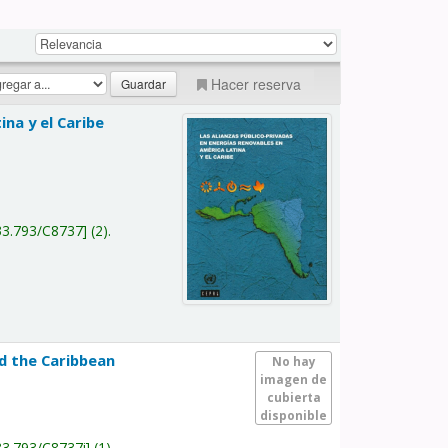
Hacer reserva
na y el Caribe
a
33.793/C8737
(2).
nd the Caribbean
No hay
imagen de
cubierta
disponible
33.793/C8737i
(1).