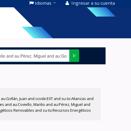
Idiomas
Ingresar a su cuenta
Ir
u:Gollán, Juan and ccode:EXT and su-to:Alianzas and
es and au:Coviello, Manlio and au:Pérez, Miguel and
ergéticos Renovables and su-to:Recursos Energéticos