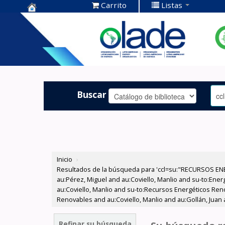
Carrito
Listas
Centro de
Documentación
OLADE -
Buscar
Inicio
›
Resultados de la búsqueda para 'ccl=su:"RECURSOS ENE
au:Pérez, Miguel and au:Coviello, Manlio and su-to:Ener
au:Coviello, Manlio and su-to:Recursos Energéticos Ren
Renovables and au:Coviello, Manlio and au:Gollán, Juan 
Refinar su búsqueda