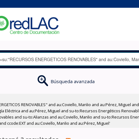
Búsqueda avanzada
RGETICOS RENOVABLES" and au:Coviello, Manlio and au:Pérez, Miguel and a
gía Eléctrica and au:Pérez, Miguel and su-to:Recursos Energéticos Renovabl
ovables and su-to:Alianzas and au:Coviello, Manlio and su-to:Recursos En
and ccode:EXT and au:Coviello, Manlio and au:Pérez, Miguel'