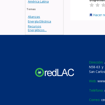
América Latina
Temas
Hacer r
Alianzas
Energía Eléctrica
Recursos
Energéticos...
Dirección:
A
N58-63 y 
San Carlos
Web:
www.
Teléfono:
Correo:
ce