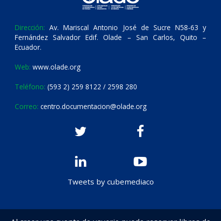
Dirección:
Av. Mariscal Antonio José de Sucre N58-63 y
Fernández Salvador Edif. Olade – San Carlos, Quito –
Ecuador.
Web:
www.olade.org
Teléfono:
(593 2) 259 8122 / 2598 280
Correo:
centro.documentacion@olade.org
Tweets by cubemediaco