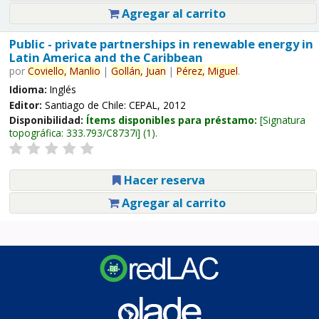
Agregar al carrito
Public - private partnerships in renewable energy in
Latin America and the Caribbean
por
Coviello,
Manlio
|
Gollán,
Juan
|
Pérez,
Miguel
.
Idioma:
Inglés
Editor:
Santiago de Chile: CEPAL, 2012
Disponibilidad:
Ítems disponibles para préstamo:
Signatura
topográfica:
333.793/C8737i
(1).
Hacer reserva
Agregar al carrito