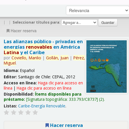
|
|
Seleccionar títulos para:
Hacer reserva
Las alianzas público - privadas en
energías
renovables
en América
Latina
y el Caribe
por
Coviello,
Manlio
|
Gollán,
Juan
|
Pérez,
Miguel
.
Idioma:
Español
Editor:
Santiago de Chile: CEPAL, 2012
Acceso en línea:
Haga clic para acceso en
línea
|
Haga clic para acceso en línea
Disponibilidad:
Ítems disponibles para
préstamo:
Signatura topográfica:
333.793/C8737
(2).
Listas:
Caribe-Energía Renovable
.
Hacer reserva