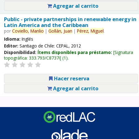
Agregar al carrito
Public - private partnerships in renewable energy in
Latin America and the Caribbean
por
Coviello,
Manlio
|
Gollán,
Juan
|
Pérez,
Miguel
.
Idioma:
Inglés
Editor:
Santiago de Chile: CEPAL, 2012
Disponibilidad:
Ítems disponibles para préstamo:
Signatura
topográfica:
333.793/C8737i
(1).
Hacer reserva
Agregar al carrito