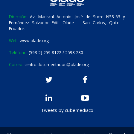
Dirección:
Av. Mariscal Antonio José de Sucre N58-63 y
Fernández Salvador Edif. Olade – San Carlos, Quito –
Ecuador.
Web:
www.olade.org
Teléfono:
(593 2) 259 8122 / 2598 280
Correo:
centro.documentacion@olade.org
Tweets by cubemediaco