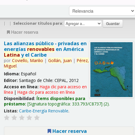
|
|
Seleccionar títulos para:
Hacer reserva
Las alianzas público - privadas en
energías
renovables
en América
Latina
y el Caribe
por
Coviello,
Manlio
|
Gollán,
Juan
|
Pérez,
Miguel
.
Idioma:
Español
Editor:
Santiago de Chile: CEPAL, 2012
Acceso en línea:
Haga clic para acceso en
línea
|
Haga clic para acceso en línea
Disponibilidad:
Ítems disponibles para
préstamo:
Signatura topográfica:
333.793/C8737
(2).
Listas:
Caribe-Energía Renovable
.
Hacer reserva