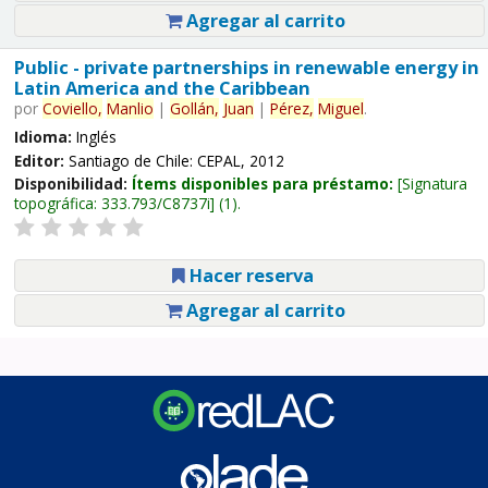
Agregar al carrito
Public - private partnerships in renewable energy in
Latin America and the Caribbean
por
Coviello,
Manlio
|
Gollán,
Juan
|
Pérez,
Miguel
.
Idioma:
Inglés
Editor:
Santiago de Chile: CEPAL, 2012
Disponibilidad:
Ítems disponibles para préstamo:
Signatura
topográfica:
333.793/C8737i
(1).
Hacer reserva
Agregar al carrito