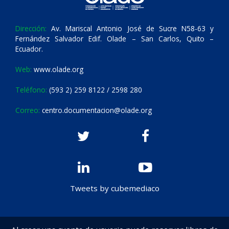
Dirección:
Av. Mariscal Antonio José de Sucre N58-63 y
Fernández Salvador Edif. Olade – San Carlos, Quito –
Ecuador.
Web:
www.olade.org
Teléfono:
(593 2) 259 8122 / 2598 280
Correo:
centro.documentacion@olade.org
Tweets by cubemediaco