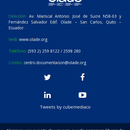
Dirección:
Av. Mariscal Antonio José de Sucre N58-63 y
Fernández Salvador Edif. Olade – San Carlos, Quito –
Ecuador.
Web:
www.olade.org
Teléfono:
(593 2) 259 8122 / 2598 280
Correo:
centro.documentacion@olade.org
Tweets by cubemediaco