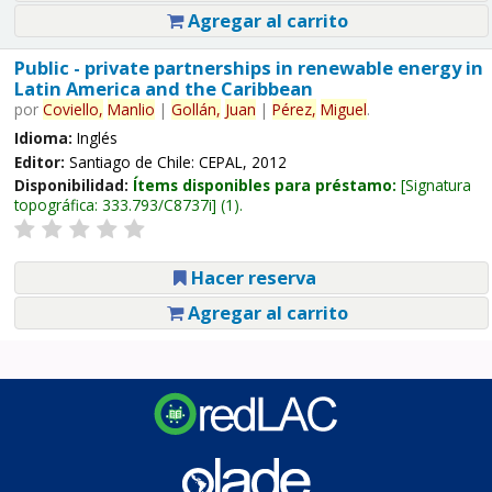
Agregar al carrito
Public - private partnerships in renewable energy in
Latin America and the Caribbean
por
Coviello,
Manlio
|
Gollán,
Juan
|
Pérez,
Miguel
.
Idioma:
Inglés
Editor:
Santiago de Chile: CEPAL, 2012
Disponibilidad:
Ítems disponibles para préstamo:
Signatura
topográfica:
333.793/C8737i
(1).
Hacer reserva
Agregar al carrito