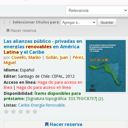
|
|
Seleccionar títulos para:
Hacer reserva
Las alianzas público - privadas en
energías
renovables
en América
Latina
y el Caribe
por
Coviello,
Manlio
|
Gollán,
Juan
|
Pérez,
Miguel
.
Idioma:
Español
Editor:
Santiago de Chile: CEPAL, 2012
Acceso en línea:
Haga clic para acceso en
línea
|
Haga clic para acceso en línea
Disponibilidad:
Ítems disponibles para
préstamo:
Signatura topográfica:
333.793/C8737
(2).
Listas:
Caribe-Energía Renovable
.
Hacer reserva