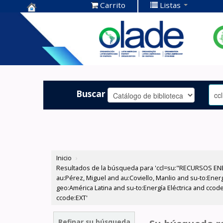
Carrito
Listas
Centro de
Documentación
OLADE -
Buscar
Inicio
›
Resultados de la búsqueda para 'ccl=su:"RECURSOS ENE
au:Pérez, Miguel and au:Coviello, Manlio and su-to:Ener
geo:América Latina and su-to:Energía Eléctrica and ccod
ccode:EXT'
Refinar su búsqueda