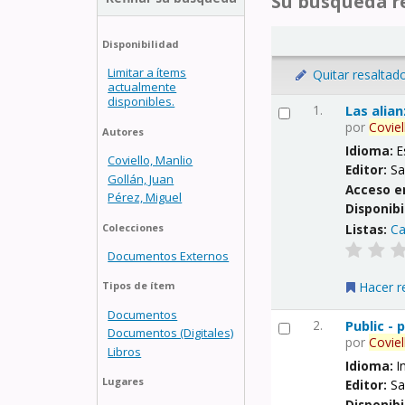
Su búsqueda re
Disponibilidad
Limitar a ítems
Quitar resaltad
actualmente
disponibles.
1.
Las alia
por
Coviel
Autores
Idioma:
E
Coviello, Manlio
Editor:
Sa
Gollán, Juan
Acceso e
Pérez, Miguel
Disponibi
Listas:
Ca
Colecciones
Documentos Externos
Hacer r
Tipos de ítem
Documentos
2.
Public -
Documentos (Digitales)
por
Coviel
Libros
Idioma:
I
Lugares
Editor:
Sa
Disponibi