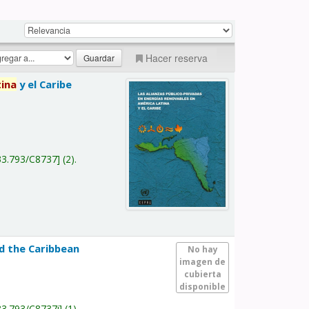
Hacer reserva
tina
y el Caribe
a
33.793/C8737
(2).
nd the Caribbean
No hay
imagen de
cubierta
disponible
33.793/C8737i
(1).