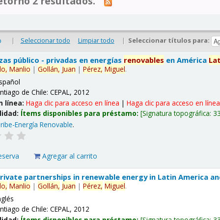
tornó 2 resultados.
|
Seleccionar todo
Limpiar todo
|
Seleccionar títulos para:
o
nzas público - privadas en energías
renovables
en América
La
lo,
Manlio
|
Gollán,
Juan
|
Pérez,
Miguel
.
spañol
ntiago de Chile: CEPAL, 2012
n línea:
Haga clic para acceso en línea
|
Haga clic para acceso en líne
lidad:
Ítems disponibles para préstamo:
Signatura topográfica:
3
ribe-Energía Renovable
.
eserva
Agregar al carrito
 private partnerships in renewable energy in Latin America a
lo,
Manlio
|
Gollán,
Juan
|
Pérez,
Miguel
.
nglés
ntiago de Chile: CEPAL, 2012
lidad:
Ítems disponibles para préstamo:
Signatura topográfica:
3