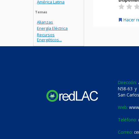
América Latina
Temas
Hacer r
Alianzas
Energía Eléctrica
Recursos
Energéticos...
Dirección:
A
N58-63 y 
San Carlos
Web:
www.
Teléfono:
Correo:
ce