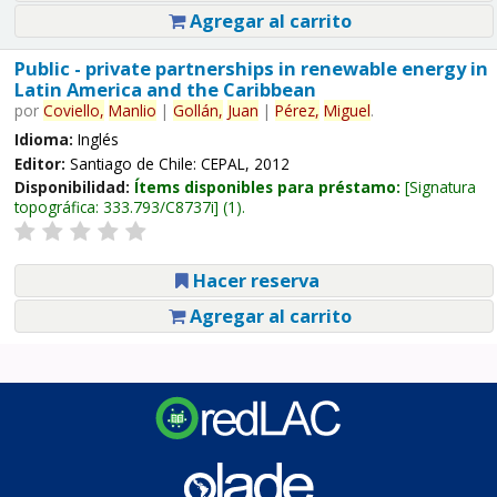
Agregar al carrito
Public - private partnerships in renewable energy in
Latin America and the Caribbean
por
Coviello,
Manlio
|
Gollán,
Juan
|
Pérez,
Miguel
.
Idioma:
Inglés
Editor:
Santiago de Chile: CEPAL, 2012
Disponibilidad:
Ítems disponibles para préstamo:
Signatura
topográfica:
333.793/C8737i
(1).
Hacer reserva
Agregar al carrito