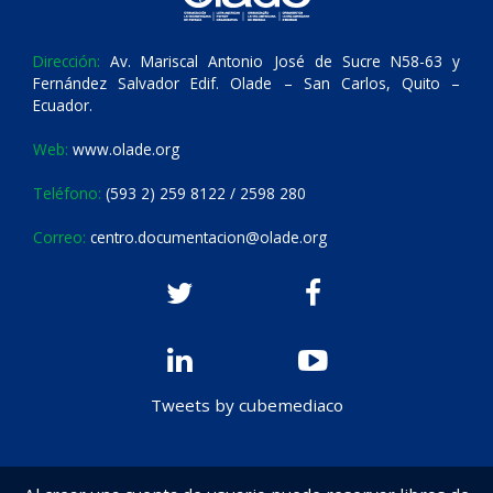
Dirección:
Av. Mariscal Antonio José de Sucre N58-63 y
Fernández Salvador Edif. Olade – San Carlos, Quito –
Ecuador.
Web:
www.olade.org
Teléfono:
(593 2) 259 8122 / 2598 280
Correo:
centro.documentacion@olade.org
Tweets by cubemediaco