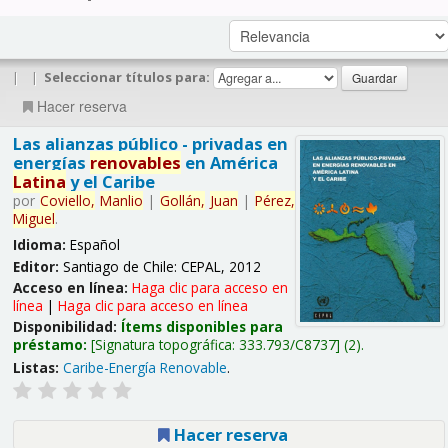
|
|
Seleccionar títulos para:
Hacer reserva
Las alianzas público - privadas en
energías
renovables
en América
Latina
y el Caribe
por
Coviello,
Manlio
|
Gollán,
Juan
|
Pérez,
Miguel
.
Idioma:
Español
Editor:
Santiago de Chile: CEPAL, 2012
Acceso en línea:
Haga clic para acceso en
línea
|
Haga clic para acceso en línea
Disponibilidad:
Ítems disponibles para
préstamo:
Signatura topográfica:
333.793/C8737
(2).
Listas:
Caribe-Energía Renovable
.
Hacer reserva