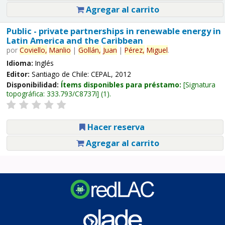
Agregar al carrito
Public - private partnerships in renewable energy in
Latin America and the Caribbean
por
Coviello,
Manlio
|
Gollán,
Juan
|
Pérez,
Miguel
.
Idioma:
Inglés
Editor:
Santiago de Chile: CEPAL, 2012
Disponibilidad:
Ítems disponibles para préstamo:
Signatura
topográfica:
333.793/C8737i
(1).
Hacer reserva
Agregar al carrito