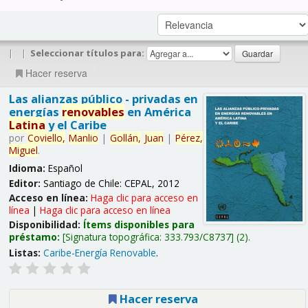
|
|
Seleccionar títulos para:
Hacer reserva
Las alianzas público - privadas en
energías
renovables
en América
Latina
y el Caribe
por
Coviello,
Manlio
|
Gollán,
Juan
|
Pérez,
Miguel
.
Idioma:
Español
Editor:
Santiago de Chile: CEPAL, 2012
Acceso en línea:
Haga clic para acceso en
línea
|
Haga clic para acceso en línea
Disponibilidad:
Ítems disponibles para
préstamo:
Signatura topográfica:
333.793/C8737
(2).
Listas:
Caribe-Energía Renovable
.
Hacer reserva