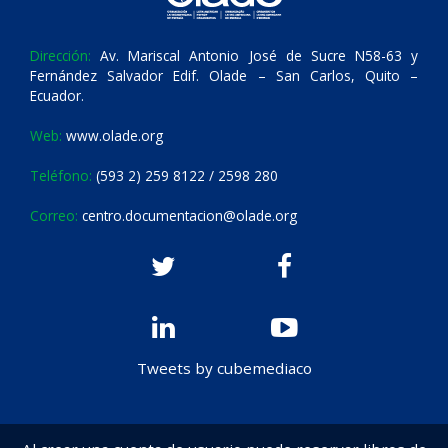
Dirección:
Av. Mariscal Antonio José de Sucre N58-63 y
Fernández Salvador Edif. Olade – San Carlos, Quito –
Ecuador.
Web:
www.olade.org
Teléfono:
(593 2) 259 8122 / 2598 280
Correo:
centro.documentacion@olade.org
Tweets by cubemediaco