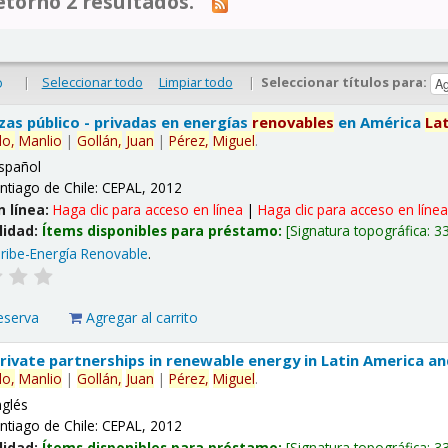
tornó 2 resultados.
|
Seleccionar todo
Limpiar todo
|
Seleccionar títulos para:
o
nzas público - privadas en energías
renovables
en América
La
lo,
Manlio
|
Gollán,
Juan
|
Pérez,
Miguel
.
spañol
ntiago de Chile: CEPAL, 2012
n línea:
Haga clic para acceso en línea
|
Haga clic para acceso en líne
lidad:
Ítems disponibles para préstamo:
Signatura topográfica:
3
ribe-Energía Renovable
.
eserva
Agregar al carrito
 private partnerships in renewable energy in Latin America a
lo,
Manlio
|
Gollán,
Juan
|
Pérez,
Miguel
.
nglés
ntiago de Chile: CEPAL, 2012
lidad:
Ítems disponibles para préstamo:
Signatura topográfica:
3