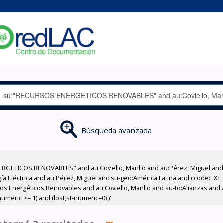
Búsqueda avanzada
RGETICOS RENOVABLES" and au:Coviello, Manlio and au:Pérez, Miguel and a
gía Eléctrica and au:Pérez, Miguel and su-geo:América Latina and ccode:EXT
os Energéticos Renovables and au:Coviello, Manlio and su-to:Alianzas and a
meric >= 1) and (lost,st-numeric=0) )'