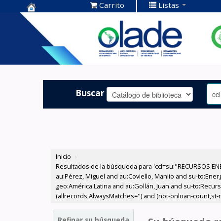
Carrito
Listas
Centro de
Documentación
OLADE -
Buscar
Inicio
›
Resultados de la búsqueda para 'ccl=su:"RECURSOS ENE
au:Pérez, Miguel and au:Coviello, Manlio and su-to:Ener
geo:América Latina and au:Gollán, Juan and su-to:Recurs
(allrecords,AlwaysMatches='') and (not-onloan-count,st-nu
Refinar su búsqueda