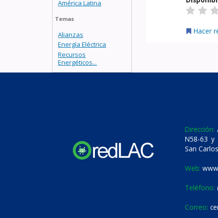
América Latina
Temas
Hacer r
Alianzas
Energía Eléctrica
Recursos
Energéticos...
Dirección:
A
N58-63 y 
San Carlos
Web:
www.
Teléfono:
Correo:
ce