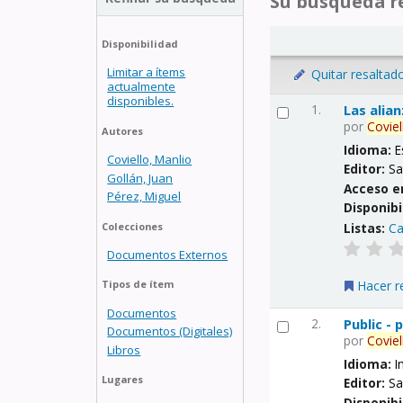
Su búsqueda re
Disponibilidad
Limitar a ítems
Quitar resaltad
actualmente
disponibles.
1.
Las alia
por
Coviel
Autores
Idioma:
E
Coviello, Manlio
Editor:
Sa
Gollán, Juan
Acceso e
Pérez, Miguel
Disponibi
Listas:
Ca
Colecciones
Documentos Externos
Hacer r
Tipos de ítem
Documentos
2.
Public -
Documentos (Digitales)
por
Coviel
Libros
Idioma:
I
Lugares
Editor:
Sa
Disponibi