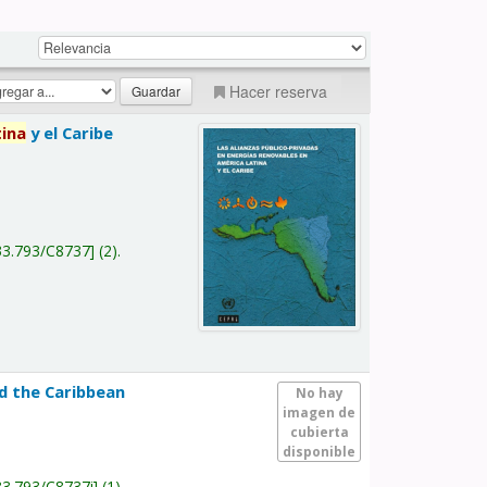
Hacer reserva
tina
y el Caribe
a
33.793/C8737
(2).
nd the Caribbean
No hay
imagen de
cubierta
disponible
33.793/C8737i
(1).