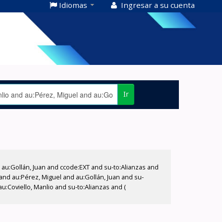
Idiomas
Ingresar a su cuenta
Ir
u:Gollán, Juan and ccode:EXT and su-to:Alianzas and
 and au:Pérez, Miguel and au:Gollán, Juan and su-
u:Coviello, Manlio and su-to:Alianzas and (