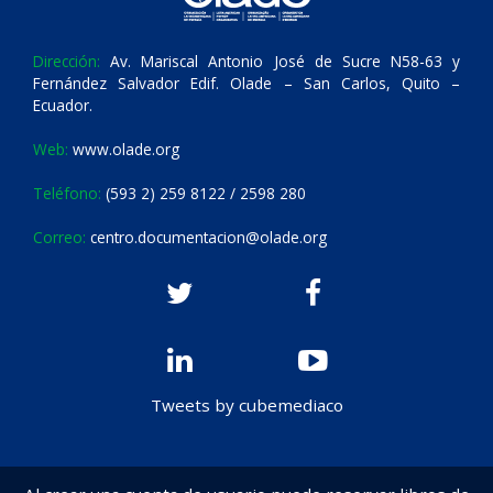
Dirección:
Av. Mariscal Antonio José de Sucre N58-63 y
Fernández Salvador Edif. Olade – San Carlos, Quito –
Ecuador.
Web:
www.olade.org
Teléfono:
(593 2) 259 8122 / 2598 280
Correo:
centro.documentacion@olade.org
Tweets by cubemediaco