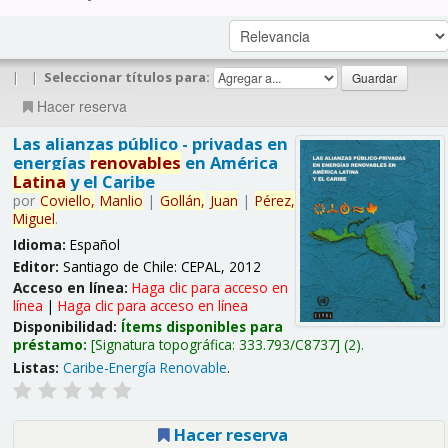
|
|
Seleccionar títulos para:
Hacer reserva
Las alianzas público - privadas en
energías
renovables
en América
Latina
y el Caribe
por
Coviello,
Manlio
|
Gollán,
Juan
|
Pérez,
Miguel
.
Idioma:
Español
Editor:
Santiago de Chile: CEPAL, 2012
Acceso en línea:
Haga clic para acceso en
línea
|
Haga clic para acceso en línea
Disponibilidad:
Ítems disponibles para
préstamo:
Signatura topográfica:
333.793/C8737
(2).
Listas:
Caribe-Energía Renovable
.
Hacer reserva