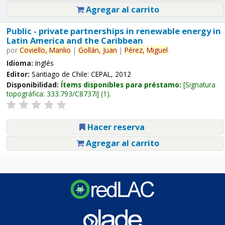
Agregar al carrito
Public - private partnerships in renewable energy in
Latin America and the Caribbean
por
Coviello,
Manlio
|
Gollán,
Juan
|
Pérez,
Miguel
.
Idioma:
Inglés
Editor:
Santiago de Chile: CEPAL, 2012
Disponibilidad:
Ítems disponibles para préstamo:
Signatura
topográfica:
333.793/C8737i
(1).
Hacer reserva
Agregar al carrito