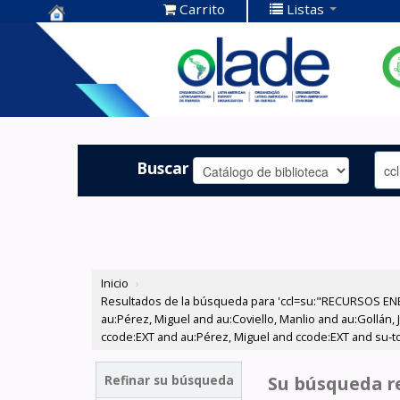
Carrito
Listas
Centro de
Documentación
OLADE -
Buscar
Inicio
›
Resultados de la búsqueda para 'ccl=su:"RECURSOS ENE
au:Pérez, Miguel and au:Coviello, Manlio and au:Gollán, 
ccode:EXT and au:Pérez, Miguel and ccode:EXT and su-to:
Refinar su búsqueda
Su búsqueda re