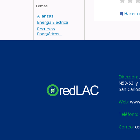
Temas
Hacer r
Alianzas
Energía Eléctrica
Recursos
Energéticos...
Dirección:
A
N58-63 y 
San Carlos
Web:
www.
Teléfono:
Correo:
ce