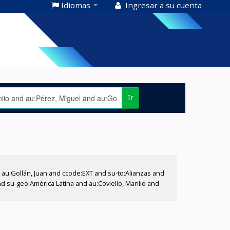
Idiomas
Ingresar a su cuenta
Ir
u:Gollán, Juan and ccode:EXT and su-to:Alianzas and
and su-geo:América Latina and au:Coviello, Manlio and