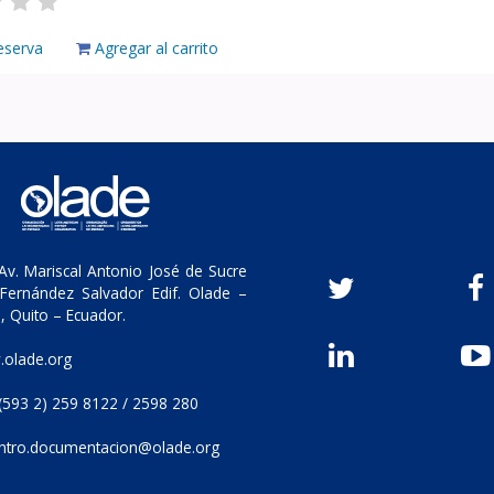
eserva
Agregar al carrito
v. Mariscal Antonio José de Sucre
Fernández Salvador Edif. Olade –
, Quito – Ecuador.
olade.org
(593 2) 259 8122 / 2598 280
ntro.documentacion@olade.org