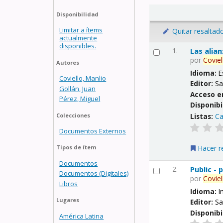
Disponibilidad
Limitar a ítems
Quitar resaltad
actualmente
disponibles.
1.
Las alia
por
Coviel
Autores
Idioma:
E
Coviello, Manlio
Editor:
Sa
Gollán, Juan
Acceso e
Pérez, Miguel
Disponibi
Listas:
Ca
Colecciones
Documentos Externos
Hacer r
Tipos de ítem
Documentos
2.
Public -
Documentos (Digitales)
por
Coviel
Libros
Idioma:
I
Lugares
Editor:
Sa
Disponibi
América Latina