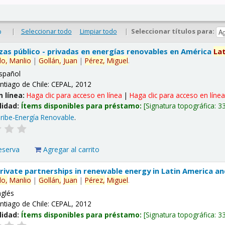
|
Seleccionar todo
Limpiar todo
|
Seleccionar títulos para:
o
nzas público - privadas en energías renovables en América
La
lo,
Manlio
|
Gollán,
Juan
|
Pérez,
Miguel
.
spañol
ntiago de Chile: CEPAL, 2012
n línea:
Haga clic para acceso en línea
|
Haga clic para acceso en líne
lidad:
Ítems disponibles para préstamo:
Signatura topográfica:
3
ribe-Energía Renovable
.
eserva
Agregar al carrito
 private partnerships in renewable energy in Latin America a
lo,
Manlio
|
Gollán,
Juan
|
Pérez,
Miguel
.
nglés
ntiago de Chile: CEPAL, 2012
lidad:
Ítems disponibles para préstamo:
Signatura topográfica:
3