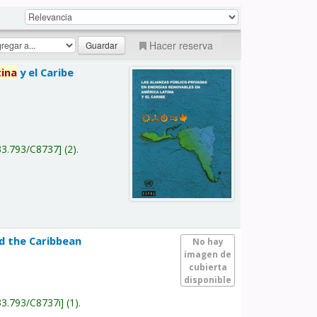
Hacer reserva
tina
y el Caribe
a
33.793/C8737
(2).
nd the Caribbean
No hay
imagen de
cubierta
disponible
33.793/C8737i
(1).