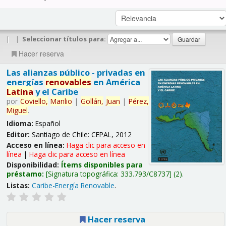
|
|
Seleccionar títulos para:
Hacer reserva
Las alianzas público - privadas en
energías
renovables
en América
Latina
y el Caribe
por
Coviello,
Manlio
|
Gollán,
Juan
|
Pérez,
Miguel
.
Idioma:
Español
Editor:
Santiago de Chile: CEPAL, 2012
Acceso en línea:
Haga clic para acceso en
línea
|
Haga clic para acceso en línea
Disponibilidad:
Ítems disponibles para
préstamo:
Signatura topográfica:
333.793/C8737
(2).
Listas:
Caribe-Energía Renovable
.
Hacer reserva