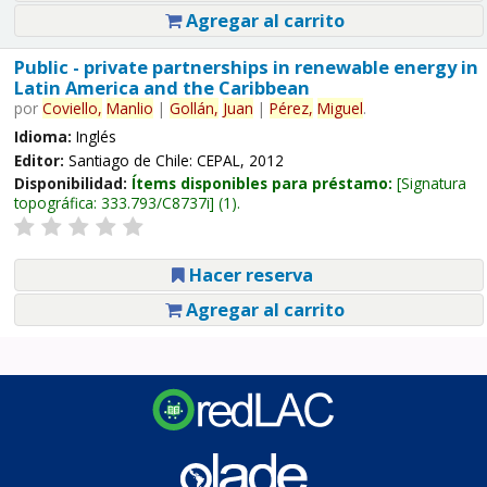
Agregar al carrito
Public - private partnerships in renewable energy in
Latin America and the Caribbean
por
Coviello,
Manlio
|
Gollán,
Juan
|
Pérez,
Miguel
.
Idioma:
Inglés
Editor:
Santiago de Chile: CEPAL, 2012
Disponibilidad:
Ítems disponibles para préstamo:
Signatura
topográfica:
333.793/C8737i
(1).
Hacer reserva
Agregar al carrito