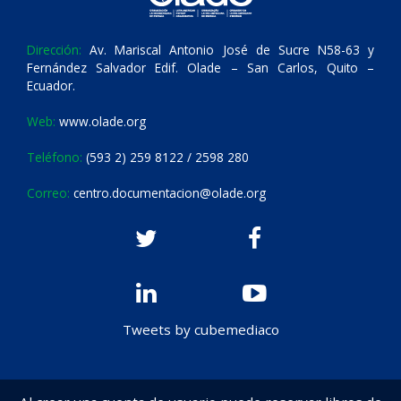
Dirección:
Av. Mariscal Antonio José de Sucre N58-63 y
Fernández Salvador Edif. Olade – San Carlos, Quito –
Ecuador.
Web:
www.olade.org
Teléfono:
(593 2) 259 8122 / 2598 280
Correo:
centro.documentacion@olade.org
Tweets by cubemediaco