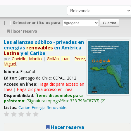
|
|
Seleccionar títulos para:
Hacer reserva
Las alianzas público - privadas en
energías
renovables
en América
Latina
y el Caribe
por
Coviello,
Manlio
|
Gollán,
Juan
|
Pérez,
Miguel
.
Idioma:
Español
Editor:
Santiago de Chile: CEPAL, 2012
Acceso en línea:
Haga clic para acceso en
línea
|
Haga clic para acceso en línea
Disponibilidad:
Ítems disponibles para
préstamo:
Signatura topográfica:
333.793/C8737
(2).
Listas:
Caribe-Energía Renovable
.
Hacer reserva