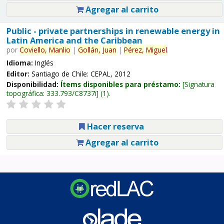
Agregar al carrito
Public - private partnerships in renewable energy in
Latin America and the Caribbean
por
Coviello,
Manlio
|
Gollán,
Juan
|
Pérez,
Miguel
.
Idioma:
Inglés
Editor:
Santiago de Chile: CEPAL, 2012
Disponibilidad:
Ítems disponibles para préstamo:
Signatura
topográfica:
333.793/C8737i
(1).
Hacer reserva
Agregar al carrito