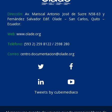
Dirección:
Av. Mariscal Antonio José de Sucre N58-63 y
Fernández Salvador Edif. Olade – San Carlos, Quito –
Ecuador.
Web:
www.olade.org
Teléfono:
(593 2) 259 8122 / 2598 280
Correo:
centro.documentacion@olade.org
Tweets by cubemediaco