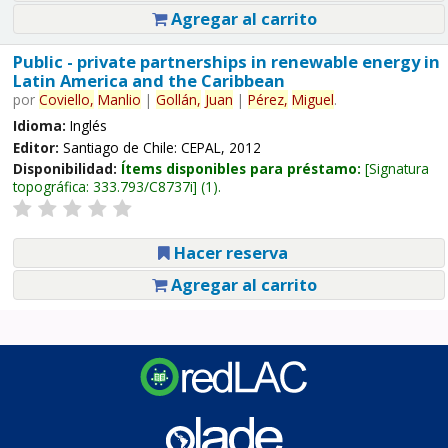
Agregar al carrito
Public - private partnerships in renewable energy in
Latin America and the Caribbean
por
Coviello,
Manlio
|
Gollán,
Juan
|
Pérez,
Miguel
.
Idioma:
Inglés
Editor:
Santiago de Chile: CEPAL, 2012
Disponibilidad:
Ítems disponibles para préstamo:
Signatura
topográfica:
333.793/C8737i
(1).
Hacer reserva
Agregar al carrito