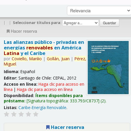
|
|
Seleccionar títulos para:
Hacer reserva
Las alianzas público - privadas en
energías
renovables
en América
Latina
y el Caribe
por
Coviello,
Manlio
|
Gollán,
Juan
|
Pérez,
Miguel
.
Idioma:
Español
Editor:
Santiago de Chile: CEPAL, 2012
Acceso en línea:
Haga clic para acceso en
línea
|
Haga clic para acceso en línea
Disponibilidad:
Ítems disponibles para
préstamo:
Signatura topográfica:
333.793/C8737
(2).
Listas:
Caribe-Energía Renovable
.
Hacer reserva