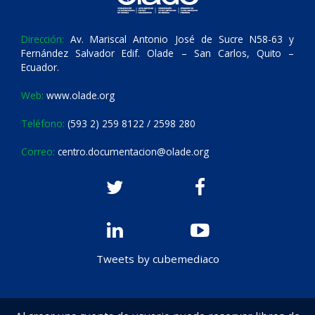
Dirección:
Av. Mariscal Antonio José de Sucre N58-63 y
Fernández Salvador Edif. Olade – San Carlos, Quito –
Ecuador.
Web:
www.olade.org
Teléfono:
(593 2) 259 8122 / 2598 280
Correo:
centro.documentacion@olade.org
Tweets by cubemediaco