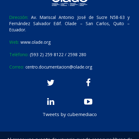
Dirección:
Av. Mariscal Antonio José de Sucre N58-63 y
Fernández Salvador Edif. Olade – San Carlos, Quito –
Ecuador.
Web:
www.olade.org
Teléfono:
(593 2) 259 8122 / 2598 280
Correo:
centro.documentacion@olade.org
Tweets by cubemediaco