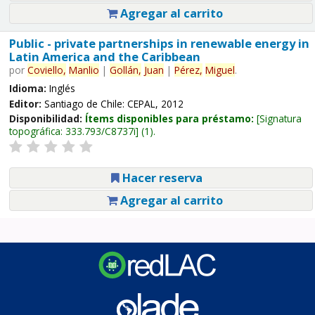
Agregar al carrito
Public - private partnerships in renewable energy in
Latin America and the Caribbean
por
Coviello,
Manlio
|
Gollán,
Juan
|
Pérez,
Miguel
.
Idioma:
Inglés
Editor:
Santiago de Chile: CEPAL, 2012
Disponibilidad:
Ítems disponibles para préstamo:
Signatura
topográfica:
333.793/C8737i
(1).
Hacer reserva
Agregar al carrito