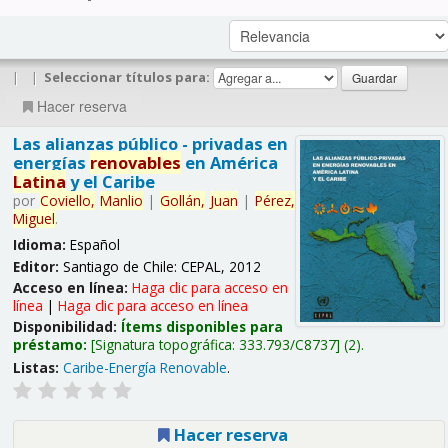
|
|
Seleccionar títulos para:
Hacer reserva
Las alianzas público - privadas en
energías
renovables
en América
Latina
y el Caribe
por
Coviello,
Manlio
|
Gollán,
Juan
|
Pérez,
Miguel
.
Idioma:
Español
Editor:
Santiago de Chile: CEPAL, 2012
Acceso en línea:
Haga clic para acceso en
línea
|
Haga clic para acceso en línea
Disponibilidad:
Ítems disponibles para
préstamo:
Signatura topográfica:
333.793/C8737
(2).
Listas:
Caribe-Energía Renovable
.
Hacer reserva