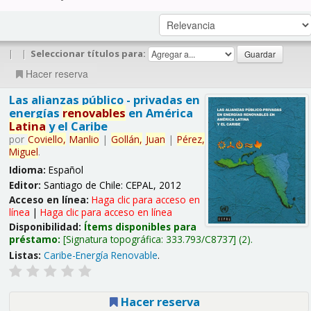
|
|
Seleccionar títulos para:
Hacer reserva
Las alianzas público - privadas en
energías
renovables
en América
Latina
y el Caribe
por
Coviello,
Manlio
|
Gollán,
Juan
|
Pérez,
Miguel
.
Idioma:
Español
Editor:
Santiago de Chile: CEPAL, 2012
Acceso en línea:
Haga clic para acceso en
línea
|
Haga clic para acceso en línea
Disponibilidad:
Ítems disponibles para
préstamo:
Signatura topográfica:
333.793/C8737
(2).
Listas:
Caribe-Energía Renovable
.
Hacer reserva