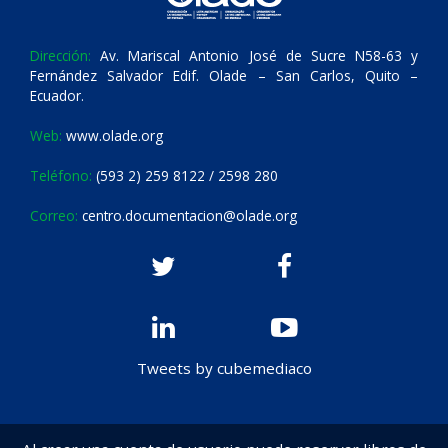
Dirección:
Av. Mariscal Antonio José de Sucre N58-63 y
Fernández Salvador Edif. Olade – San Carlos, Quito –
Ecuador.
Web:
www.olade.org
Teléfono:
(593 2) 259 8122 / 2598 280
Correo:
centro.documentacion@olade.org
Tweets by cubemediaco