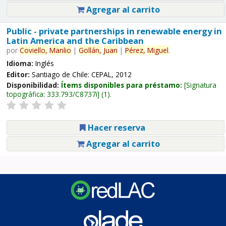
Agregar al carrito
Public - private partnerships in renewable energy in
Latin America and the Caribbean
por
Coviello,
Manlio
|
Gollán,
Juan
|
Pérez,
Miguel
.
Idioma:
Inglés
Editor:
Santiago de Chile: CEPAL, 2012
Disponibilidad:
Ítems disponibles para préstamo:
Signatura
topográfica:
333.793/C8737i
(1).
Hacer reserva
Agregar al carrito