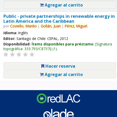
Agregar al carrito
Public - private partnerships in renewable energy in
Latin America and the Caribbean
por
Coviello,
Manlio
|
Gollán,
Juan
|
Pérez,
Miguel
.
Idioma:
Inglés
Editor:
Santiago de Chile: CEPAL, 2012
Disponibilidad:
Ítems disponibles para préstamo:
Signatura
topográfica:
333.793/C8737i
(1).
Hacer reserva
Agregar al carrito