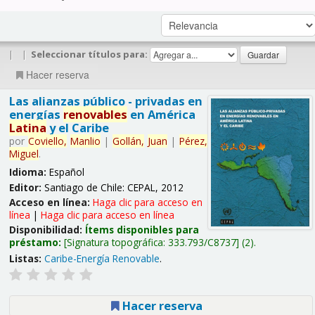
|
|
Seleccionar títulos para:
Hacer reserva
Las alianzas público - privadas en
energías
renovables
en América
Latina
y el Caribe
por
Coviello,
Manlio
|
Gollán,
Juan
|
Pérez,
Miguel
.
Idioma:
Español
Editor:
Santiago de Chile: CEPAL, 2012
Acceso en línea:
Haga clic para acceso en
línea
|
Haga clic para acceso en línea
Disponibilidad:
Ítems disponibles para
préstamo:
Signatura topográfica:
333.793/C8737
(2).
Listas:
Caribe-Energía Renovable
.
Hacer reserva