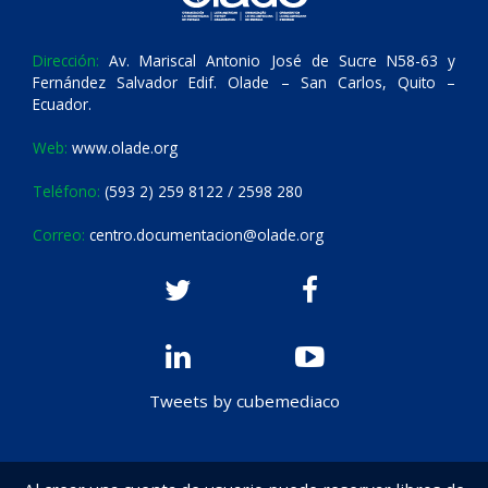
Dirección:
Av. Mariscal Antonio José de Sucre N58-63 y
Fernández Salvador Edif. Olade – San Carlos, Quito –
Ecuador.
Web:
www.olade.org
Teléfono:
(593 2) 259 8122 / 2598 280
Correo:
centro.documentacion@olade.org
Tweets by cubemediaco