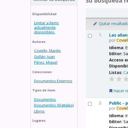
Su búsqueda re
Disponibilidad
Limitar a ítems
Quitar resaltad
actualmente
disponibles.
1.
Las alia
por
Coviel
Autores
Idioma:
E
Coviello, Manlio
Editor:
Sa
Gollán, Juan
Acceso e
Pérez, Miguel
Disponibi
Listas:
Ca
Colecciones
Documentos Externos
Hacer r
Tipos de ítem
Documentos
2.
Public -
Documentos (Digitales)
por
Coviel
Libros
Idioma:
I
Lugares
Editor:
Sa
Disponibi