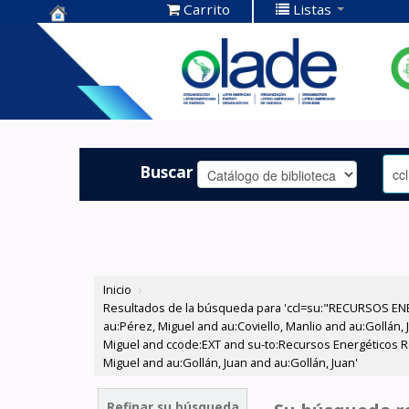
Carrito
Listas
Centro de
Documentación
OLADE -
Buscar
Inicio
›
Resultados de la búsqueda para 'ccl=su:"RECURSOS ENE
au:Pérez, Miguel and au:Coviello, Manlio and au:Gollán, 
Miguel and ccode:EXT and su-to:Recursos Energéticos R
Miguel and au:Gollán, Juan and au:Gollán, Juan'
Refinar su búsqueda