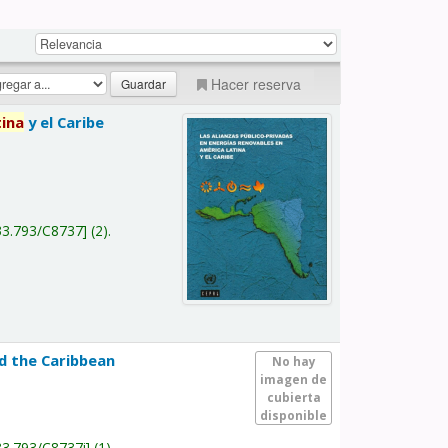
Hacer reserva
tina
y el Caribe
a
33.793/C8737
(2).
nd the Caribbean
No hay
imagen de
cubierta
disponible
33.793/C8737i
(1).