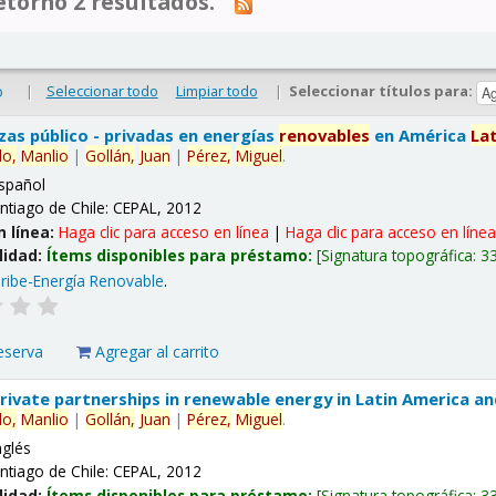
tornó 2 resultados.
|
Seleccionar todo
Limpiar todo
|
Seleccionar títulos para:
o
nzas público - privadas en energías
renovables
en América
La
lo,
Manlio
|
Gollán,
Juan
|
Pérez,
Miguel
.
spañol
ntiago de Chile: CEPAL, 2012
n línea:
Haga clic para acceso en línea
|
Haga clic para acceso en líne
lidad:
Ítems disponibles para préstamo:
Signatura topográfica:
3
ribe-Energía Renovable
.
eserva
Agregar al carrito
 private partnerships in renewable energy in Latin America a
lo,
Manlio
|
Gollán,
Juan
|
Pérez,
Miguel
.
nglés
ntiago de Chile: CEPAL, 2012
lidad:
Ítems disponibles para préstamo:
Signatura topográfica:
3