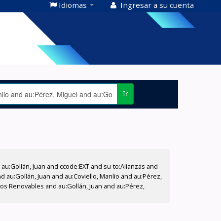
Idiomas
Ingresar a su cuenta
Ir
u:Gollán, Juan and ccode:EXT and su-to:Alianzas and
d au:Gollán, Juan and au:Coviello, Manlio and au:Pérez,
os Renovables and au:Gollán, Juan and au:Pérez,