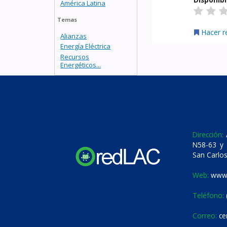
América Latina
Temas
Hacer r
Alianzas
Energía Eléctrica
Recursos
Energéticos...
Dirección:
A
N58-63 y 
San Carlos
Web:
www.
Teléfono:
Correo:
ce