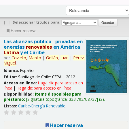
|
|
Seleccionar títulos para:
Hacer reserva
Las alianzas público - privadas en
energías
renovables
en América
Latina
y el Caribe
por
Coviello,
Manlio
|
Gollán,
Juan
|
Pérez,
Miguel
.
Idioma:
Español
Editor:
Santiago de Chile: CEPAL, 2012
Acceso en línea:
Haga clic para acceso en
línea
|
Haga clic para acceso en línea
Disponibilidad:
Ítems disponibles para
préstamo:
Signatura topográfica:
333.793/C8737
(2).
Listas:
Caribe-Energía Renovable
.
Hacer reserva