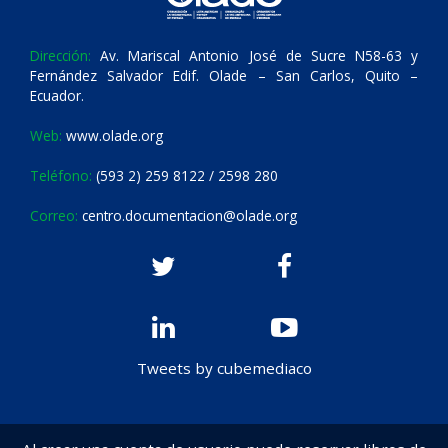
Dirección:
Av. Mariscal Antonio José de Sucre N58-63 y
Fernández Salvador Edif. Olade – San Carlos, Quito –
Ecuador.
Web:
www.olade.org
Teléfono:
(593 2) 259 8122 / 2598 280
Correo:
centro.documentacion@olade.org
Tweets by cubemediaco