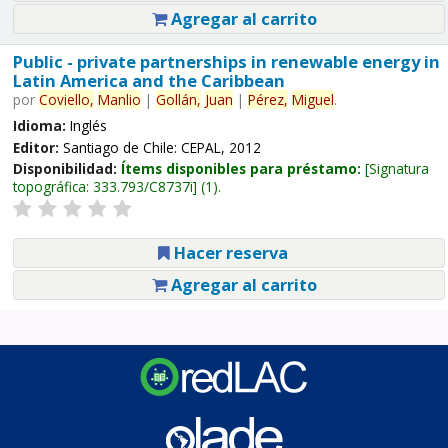
Agregar al carrito
Public - private partnerships in renewable energy in
Latin America and the Caribbean
por
Coviello,
Manlio
|
Gollán,
Juan
|
Pérez,
Miguel
.
Idioma:
Inglés
Editor:
Santiago de Chile: CEPAL, 2012
Disponibilidad:
Ítems disponibles para préstamo:
Signatura
topográfica:
333.793/C8737i
(1).
Hacer reserva
Agregar al carrito