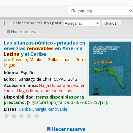
|
|
Seleccionar títulos para:
Hacer reserva
Las alianzas público - privadas en
energías
renovables
en América
Latina
y el Caribe
por
Coviello,
Manlio
|
Gollán,
Juan
|
Pérez,
Miguel
.
Idioma:
Español
Editor:
Santiago de Chile: CEPAL, 2012
Acceso en línea:
Haga clic para acceso en
línea
|
Haga clic para acceso en línea
Disponibilidad:
Ítems disponibles para
préstamo:
Signatura topográfica:
333.793/C8737
(2).
Listas:
Caribe-Energía Renovable
.
Hacer reserva