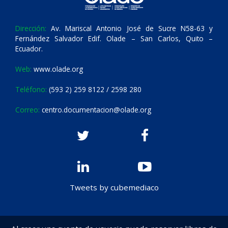
Dirección:
Av. Mariscal Antonio José de Sucre N58-63 y
Fernández Salvador Edif. Olade – San Carlos, Quito –
Ecuador.
Web:
www.olade.org
Teléfono:
(593 2) 259 8122 / 2598 280
Correo:
centro.documentacion@olade.org
Tweets by cubemediaco