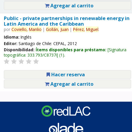
Agregar al carrito
Public - private partnerships in renewable energy in
Latin America and the Caribbean
por
Coviello,
Manlio
|
Gollán,
Juan
|
Pérez,
Miguel
.
Idioma:
Inglés
Editor:
Santiago de Chile: CEPAL, 2012
Disponibilidad:
Ítems disponibles para préstamo:
Signatura
topográfica:
333.793/C8737i
(1).
Hacer reserva
Agregar al carrito