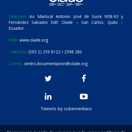
Dirección:
Av. Mariscal Antonio José de Sucre N58-63 y
Fernández Salvador Edif. Olade – San Carlos, Quito –
Ecuador.
Web:
www.olade.org
Teléfono:
(593 2) 259 8122 / 2598 280
Correo:
centro.documentacion@olade.org
Tweets by cubemediaco