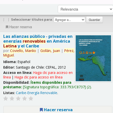
|
|
Seleccionar títulos para:
Hacer reserva
Las alianzas público - privadas en
energías
renovables
en América
Latina
y el Caribe
por
Coviello,
Manlio
|
Gollán,
Juan
|
Pérez,
Miguel
.
Idioma:
Español
Editor:
Santiago de Chile: CEPAL, 2012
Acceso en línea:
Haga clic para acceso en
línea
|
Haga clic para acceso en línea
Disponibilidad:
Ítems disponibles para
préstamo:
Signatura topográfica:
333.793/C8737
(2).
Listas:
Caribe-Energía Renovable
.
Hacer reserva