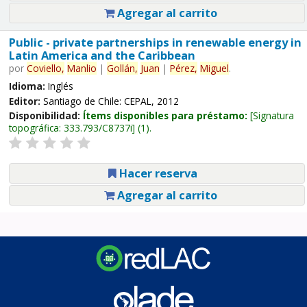
Agregar al carrito
Public - private partnerships in renewable energy in
Latin America and the Caribbean
por
Coviello,
Manlio
|
Gollán,
Juan
|
Pérez,
Miguel
.
Idioma:
Inglés
Editor:
Santiago de Chile: CEPAL, 2012
Disponibilidad:
Ítems disponibles para préstamo:
Signatura
topográfica:
333.793/C8737i
(1).
Hacer reserva
Agregar al carrito