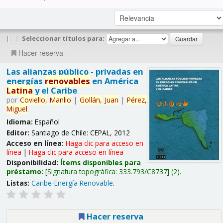
|
|
Seleccionar títulos para:
Hacer reserva
Las alianzas público - privadas en
energías
renovables
en América
Latina
y el Caribe
por
Coviello,
Manlio
|
Gollán,
Juan
|
Pérez,
Miguel
.
Idioma:
Español
Editor:
Santiago de Chile: CEPAL, 2012
Acceso en línea:
Haga clic para acceso en
línea
|
Haga clic para acceso en línea
Disponibilidad:
Ítems disponibles para
préstamo:
Signatura topográfica:
333.793/C8737
(2).
Listas:
Caribe-Energía Renovable
.
Hacer reserva