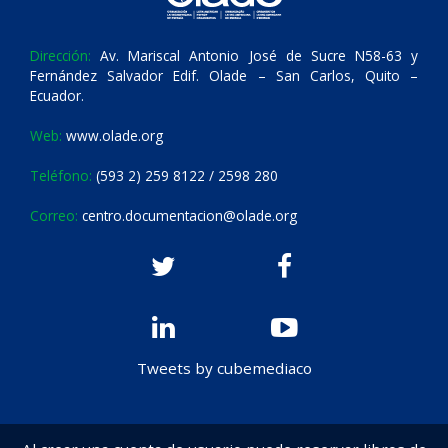
Dirección:
Av. Mariscal Antonio José de Sucre N58-63 y
Fernández Salvador Edif. Olade – San Carlos, Quito –
Ecuador.
Web:
www.olade.org
Teléfono:
(593 2) 259 8122 / 2598 280
Correo:
centro.documentacion@olade.org
Tweets by cubemediaco