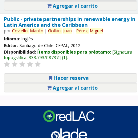
Agregar al carrito
Public - private partnerships in renewable energy in
Latin America and the Caribbean
por
Coviello,
Manlio
|
Gollán,
Juan
|
Pérez,
Miguel
.
Idioma:
Inglés
Editor:
Santiago de Chile: CEPAL, 2012
Disponibilidad:
Ítems disponibles para préstamo:
Signatura
topográfica:
333.793/C8737i
(1).
Hacer reserva
Agregar al carrito