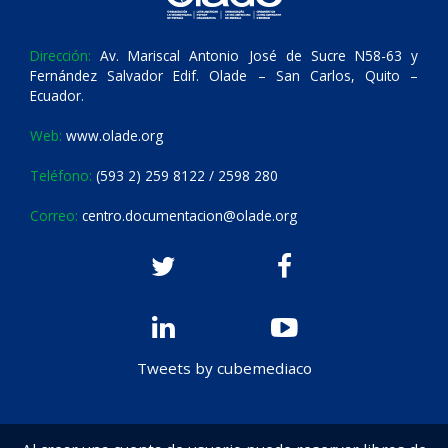
Dirección:
Av. Mariscal Antonio José de Sucre N58-63 y
Fernández Salvador Edif. Olade – San Carlos, Quito –
Ecuador.
Web:
www.olade.org
Teléfono:
(593 2) 259 8122 / 2598 280
Correo:
centro.documentacion@olade.org
Tweets by cubemediaco