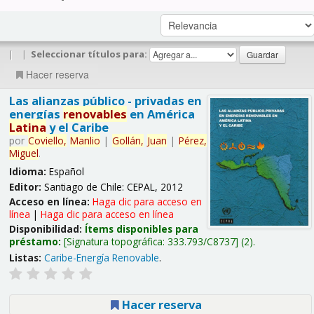
|
|
Seleccionar títulos para:
Hacer reserva
Las alianzas público - privadas en
energías
renovables
en América
Latina
y el Caribe
por
Coviello,
Manlio
|
Gollán,
Juan
|
Pérez,
Miguel
.
Idioma:
Español
Editor:
Santiago de Chile: CEPAL, 2012
Acceso en línea:
Haga clic para acceso en
línea
|
Haga clic para acceso en línea
Disponibilidad:
Ítems disponibles para
préstamo:
Signatura topográfica:
333.793/C8737
(2).
Listas:
Caribe-Energía Renovable
.
Hacer reserva