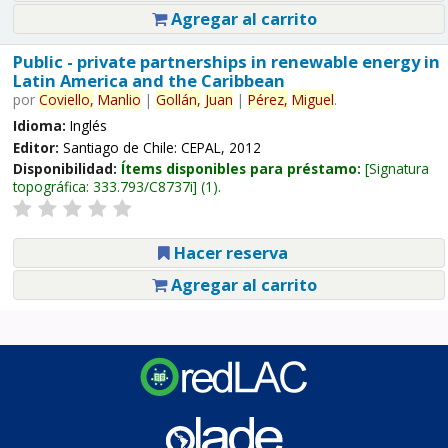
Agregar al carrito
Public - private partnerships in renewable energy in
Latin America and the Caribbean
por
Coviello,
Manlio
|
Gollán,
Juan
|
Pérez,
Miguel
.
Idioma:
Inglés
Editor:
Santiago de Chile: CEPAL, 2012
Disponibilidad:
Ítems disponibles para préstamo:
Signatura
topográfica:
333.793/C8737i
(1).
Hacer reserva
Agregar al carrito