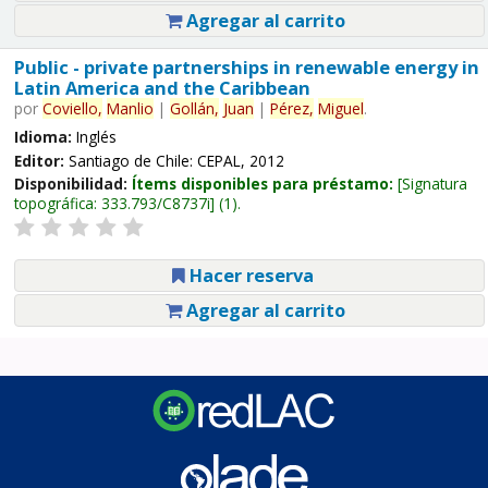
Agregar al carrito
Public - private partnerships in renewable energy in
Latin America and the Caribbean
por
Coviello,
Manlio
|
Gollán,
Juan
|
Pérez,
Miguel
.
Idioma:
Inglés
Editor:
Santiago de Chile: CEPAL, 2012
Disponibilidad:
Ítems disponibles para préstamo:
Signatura
topográfica:
333.793/C8737i
(1).
Hacer reserva
Agregar al carrito