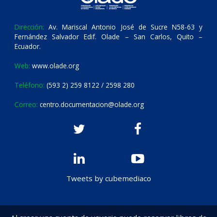
Dirección:
Av. Mariscal Antonio José de Sucre N58-63 y
Fernández Salvador Edif. Olade – San Carlos, Quito –
Ecuador.
Web:
www.olade.org
Teléfono:
(593 2) 259 8122 / 2598 280
Correo:
centro.documentacion@olade.org
Tweets by cubemediaco