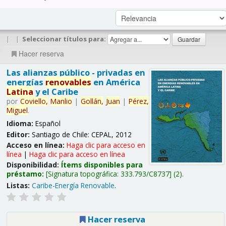
|
|
Seleccionar títulos para:
Hacer reserva
Las alianzas público - privadas en
energías
renovables
en América
Latina
y el Caribe
por
Coviello,
Manlio
|
Gollán,
Juan
|
Pérez,
Miguel
.
Idioma:
Español
Editor:
Santiago de Chile: CEPAL, 2012
Acceso en línea:
Haga clic para acceso en
línea
|
Haga clic para acceso en línea
Disponibilidad:
Ítems disponibles para
préstamo:
Signatura topográfica:
333.793/C8737
(2).
Listas:
Caribe-Energía Renovable
.
Hacer reserva