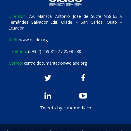
Dirección:
Av. Mariscal Antonio José de Sucre N58-63 y
Fernández Salvador Edif. Olade – San Carlos, Quito –
Ecuador.
Web:
www.olade.org
Teléfono:
(593 2) 259 8122 / 2598 280
Correo:
centro.documentacion@olade.org
Tweets by cubemediaco