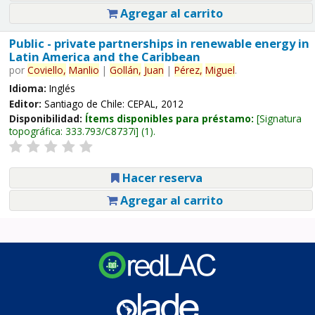
Agregar al carrito
Public - private partnerships in renewable energy in
Latin America and the Caribbean
por
Coviello,
Manlio
|
Gollán,
Juan
|
Pérez,
Miguel
.
Idioma:
Inglés
Editor:
Santiago de Chile: CEPAL, 2012
Disponibilidad:
Ítems disponibles para préstamo:
Signatura
topográfica:
333.793/C8737i
(1).
Hacer reserva
Agregar al carrito